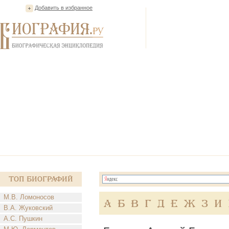
Добавить в избранное
Топ Биографий
М.В. Ломоносов
А
Б
В
Г
Д
Е
Ж
З
И
В.А. Жуковский
А.С. Пушкин