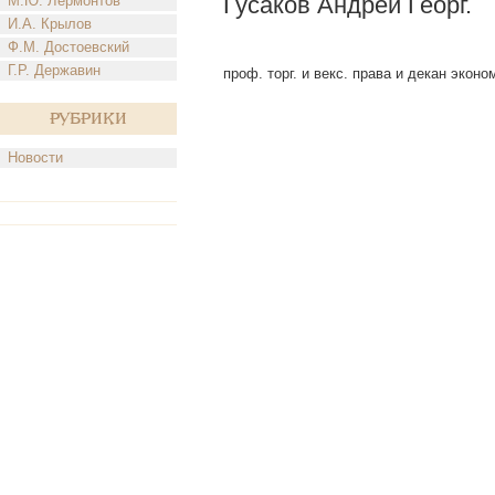
Гусаков Андрей Георг.
М.Ю. Лермонтов
И.А. Крылов
Ф.М. Достоевский
Г.Р. Державин
проф. торг. и векс. права и декан эконом
Рубрики
Новости