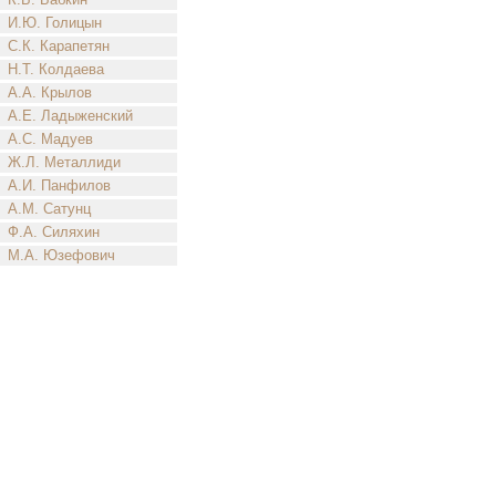
И.Ю. Голицын
С.К. Карапетян
Н.Т. Колдаева
А.А. Крылов
А.Е. Ладыженский
А.С. Мадуев
Ж.Л. Металлиди
А.И. Панфилов
А.М. Сатунц
Ф.А. Силяхин
М.А. Юзефович