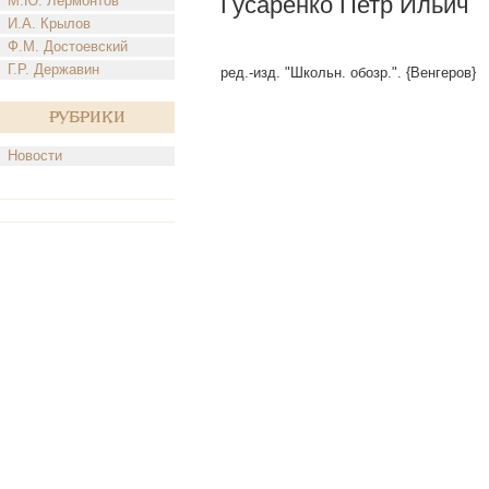
Гусаренко Петр Ильич
М.Ю. Лермонтов
И.А. Крылов
Ф.М. Достоевский
Г.Р. Державин
ред.-изд. "Школьн. обозр.". {Венгеров}
Рубрики
Новости