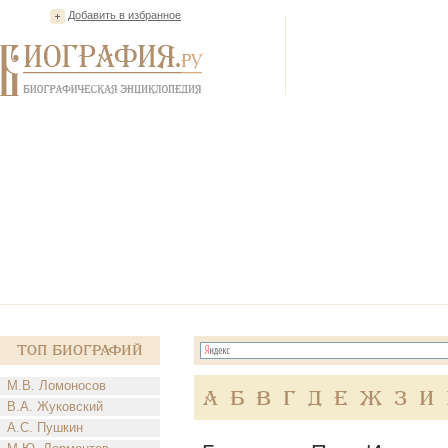
Добавить в избранное
Топ Биографий
М.В. Ломоносов
А
Б
В
Г
Д
Е
Ж
З
И
В.А. Жуковский
А.С. Пушкин