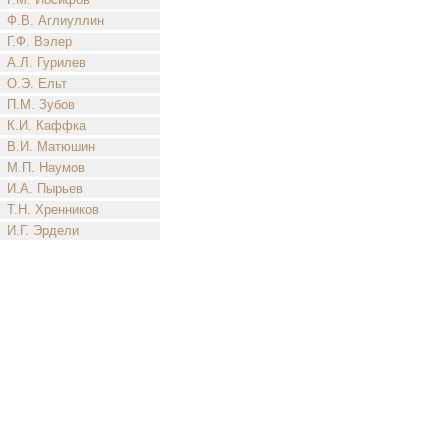
Ф.В. Аглиуллин
Г.Ф. Вэлер
А.Л. Гурилев
О.Э. Ельт
П.М. Зубов
К.И. Каффка
В.И. Матюшин
М.П. Наумов
И.А. Пырьев
Т.Н. Хренников
И.Г. Эрдели