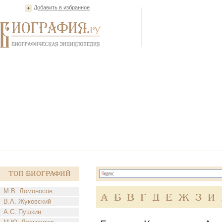
Добавить в избранное
Топ Биографий
М.В. Ломоносов
А
Б
В
Г
Д
Е
Ж
З
И
В.А. Жуковский
А.С. Пушкин