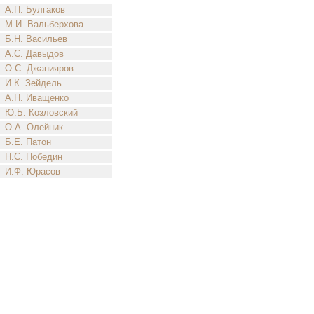
А.П. Булгаков
М.И. Вальберхова
Б.Н. Васильев
А.С. Давыдов
О.С. Джанияров
И.К. Зейдель
А.Н. Иващенко
Ю.Б. Козловский
О.А. Олейник
Б.Е. Патон
Н.С. Победин
И.Ф. Юрасов