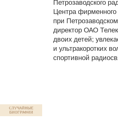
Петрозаводского ра
Центра фирменного 
при Петрозаводском
директор ОАО Телек
двоих детей; увлек
и ультракоротких во
спортивной радиосвя
Случайные
биографии