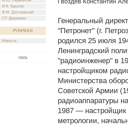
Гвоздев Константин Ал
М.Ю. Лермонтов
И.А. Крылов
Ф.М. Достоевский
Г.Р. Державин
Генеральный дирек
"Петронет" (г. Петро
Рубрики
родился 25 июля 194
Новости
Ленинградский поли
гриль
"радиоинженер" в 19
настройщиком радио
Министерства оборо
Советской Армии (
радиоаппаратуры н
1987 — настройщик 
метрологии, началь