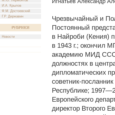
Игнатьев Александр Ал
М.Ю. Лермонтов
И.А. Крылов
Ф.М. Достоевский
Г.Р. Державин
Чрезвычайный и По
Постоянный предст
Рубрики
в Найроби (Кения) п
Новости
в 1943 г.; окончил
академию МИД СССР 
должностях в цент
дипломатических пр
советник-посланник
Республике; 1997—2
Европейского департ
директор Второго Е