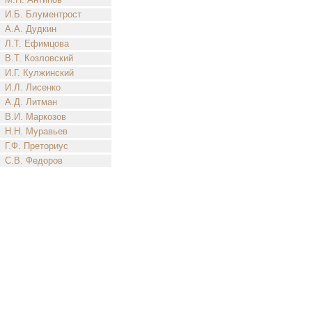
И.Б. Блументрост
А.А. Дудкин
Л.Т. Ефимцова
В.Т. Козловский
И.Г. Кулжинский
И.Л. Лисенко
А.Д. Литман
В.И. Маркозов
Н.Н. Муравьев
Г.Ф. Преториус
С.В. Федоров