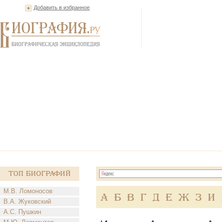
Добавить в избранное
Топ Биографий
М.В. Ломоносов
А
Б
В
Г
Д
Е
Ж
З
И
В.А. Жуковский
А.С. Пушкин