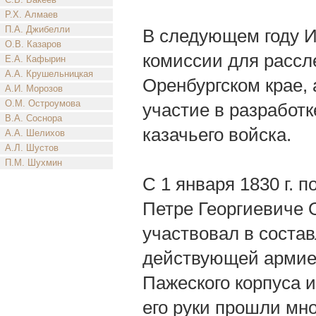
Р.Х. Алмаев
П.А. Джибелли
В следующем году И
О.В. Казаров
комиссии для рассл
Е.А. Кафырин
А.А. Крушельницкая
Оренбургском крае,
А.И. Морозов
О.М. Остроумова
участие в разработк
В.А. Соснора
казачьего войска.
А.А. Шелихов
А.Л. Шустов
П.М. Шухмин
С 1 января 1830 г. п
Петре Георгиевиче О
участвовал в соста
действующей армией
Пажеского корпуса и
его руки прошли мн