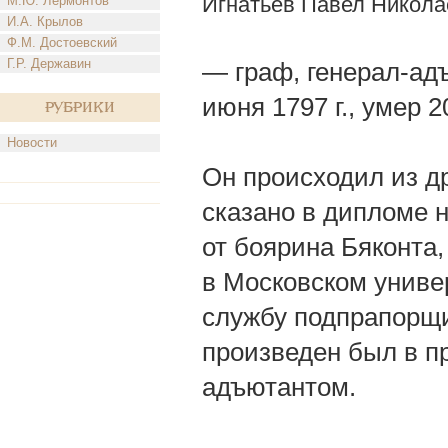
Игнатьев Павел Никола
М.Ю. Лермонтов
И.А. Крылов
Ф.М. Достоевский
Г.Р. Державин
— граф, генерал-адъ
июня 1797 г., умер 2
Рубрики
Новости
Он происходил из др
сказано в дипломе 
от боярина Бяконта,
в Московском универ
службу подпрапорщи
произведен был в п
адъютантом.