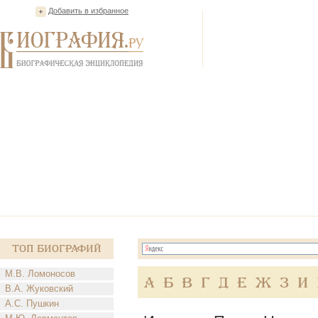
Добавить в избранное
Топ Биографий
М.В. Ломоносов
А
Б
В
Г
Д
Е
Ж
З
И
В.А. Жуковский
А.С. Пушкин