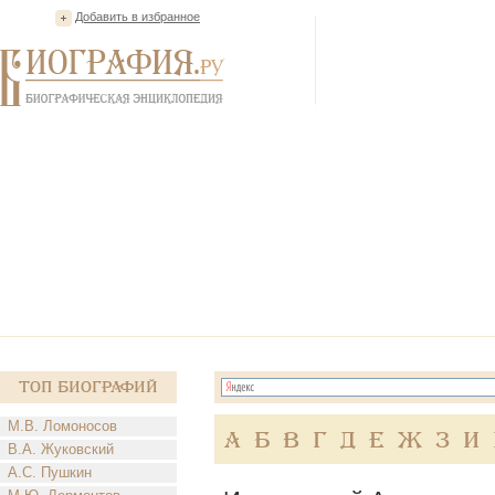
Добавить в избранное
Топ Биографий
М.В. Ломоносов
А
Б
В
Г
Д
Е
Ж
З
И
В.А. Жуковский
А.С. Пушкин