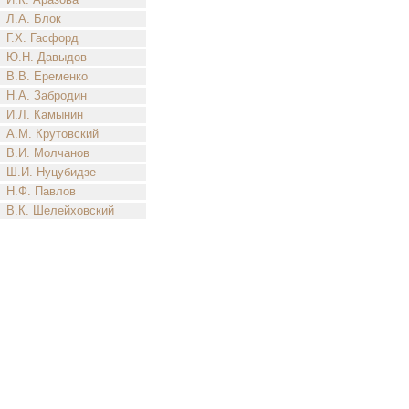
Л.А. Блок
Г.Х. Гасфорд
Ю.Н. Давыдов
В.В. Еременко
Н.А. Забродин
И.Л. Камынин
А.М. Крутовский
В.И. Молчанов
Ш.И. Нуцубидзе
Н.Ф. Павлов
В.К. Шелейховский