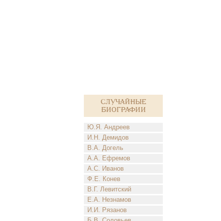
Случайные
биографии
Ю.Я. Андреев
И.Н. Демидов
В.А. Догель
А.А. Ефремов
А.С. Иванов
Ф.Е. Конев
В.Г. Левитский
Е.А. Незнамов
И.И. Рязанов
Б.В. Соловьев