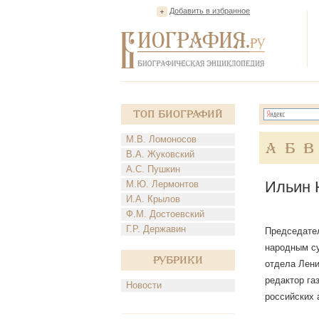
Добавить в избранное
Топ Биографий
М.В. Ломоносов
А
Б
В
В.А. Жуковский
А.С. Пушкин
Ильин 
М.Ю. Лермонтов
И.А. Крылов
Ф.М. Достоевский
Г.Р. Державин
Председател
народным су
Рубрики
отдела Лени
редактор га
Новости
российских 