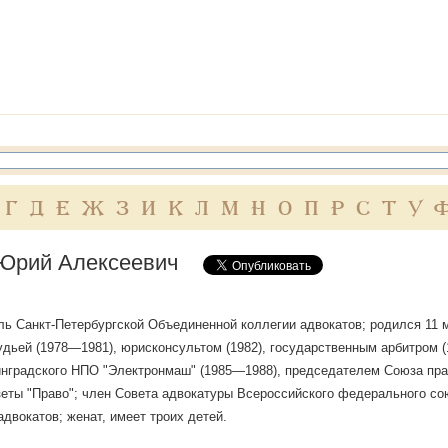
Г
Д
Е
Ж
З
И
К
Л
М
Н
О
П
Р
С
Т
У
Юрий Алексеевич
ь Санкт-Петербургской Объединенной коллегии адвокатов; родился 11 мая
дьей (1978—1981), юрисконсультом (1982), государственным арбитром 
нградского НПО "Электронмаш" (1985—1988), председателем Союза пра
зеты "Право"; член Совета адвокатуры Всероссийского федерального со
адвокатов; женат, имеет троих детей.