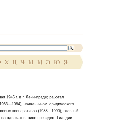
Ф
Х
Ц
Ч
Ш
Щ
Э
Ю
Я
 1945 г. в г. Ленинграде; работал
(1983—1984), начальником юридического
вовых кооперативов (1988—1990); главный
юза адвокатов; вице-президент Гильдии