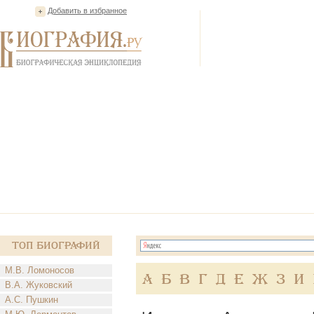
Добавить в избранное
Топ Биографий
М.В. Ломоносов
А
Б
В
Г
Д
Е
Ж
З
И
В.А. Жуковский
А.С. Пушкин