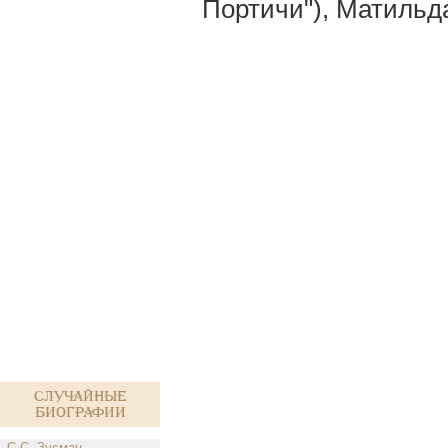
Портичи"), Матильд
Случайные
биографии
С.С. Зусман