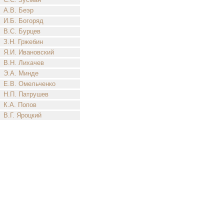
А.В. Беэр
И.Б. Богоряд
В.С. Бурцев
З.Н. Гржебин
Я.И. Ивановский
В.Н. Лихачев
Э.А. Минде
Е.В. Омельченко
Н.П. Патрушев
К.А. Попов
В.Г. Яроцкий