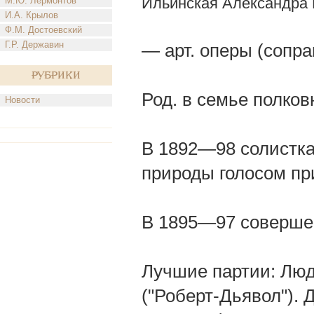
Ильинская Александра 
М.Ю. Лермонтов
И.А. Крылов
Ф.М. Достоевский
Г.Р. Державин
— арт. оперы (сопра
Рубрики
Род. в семье полков
Новости
В 1892—98 солистка
природы голосом пр
В 1895—97 совершен
Лучшие партии: Люд
("Роберт-Дьявол"). 