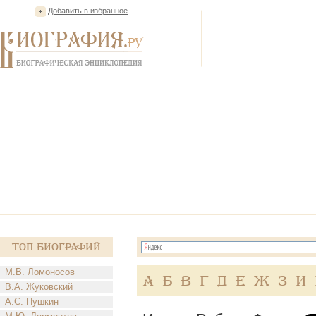
Добавить в избранное
Топ Биографий
М.В. Ломоносов
А
Б
В
Г
Д
Е
Ж
З
И
В.А. Жуковский
А.С. Пушкин