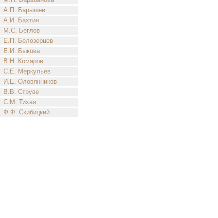
А.П. Барышев
А.И. Бахтин
М.С. Беглов
Е.П. Белозерцев
Е.И. Быкова
В.Н. Комаров
С.Е. Меркульев
И.Е. Оловянников
В.В. Струве
С.М. Тихая
Ф.Ф. Скибицкий