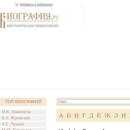
Добавить в избранное
Топ Биографий
М.В. Ломоносов
А
Б
В
Г
Д
Е
Ж
З
И
В.А. Жуковский
А.С. Пушкин