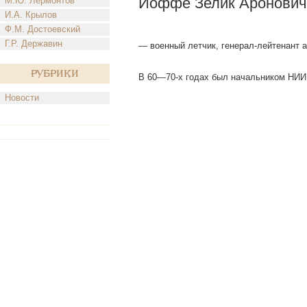
Иоффе Зелик Аронович
М.Ю. Лермонтов
И.А. Крылов
Ф.М. Достоевский
Г.Р. Державин
— военный летчик, генерал-лейтенант а
Рубрики
В 60—70-х годах был начальником НИИ 
Новости