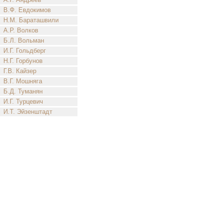
В.Ф. Евдокимов
Н.М. Бараташвили
А.Р. Волков
Б.Л. Вольман
И.Г. Гольдберг
Н.Г. Горбунов
Г.В. Кайзер
В.Г. Мошняга
Б.Д. Туманян
И.Г. Турцевич
И.Т. Эйзенштадт