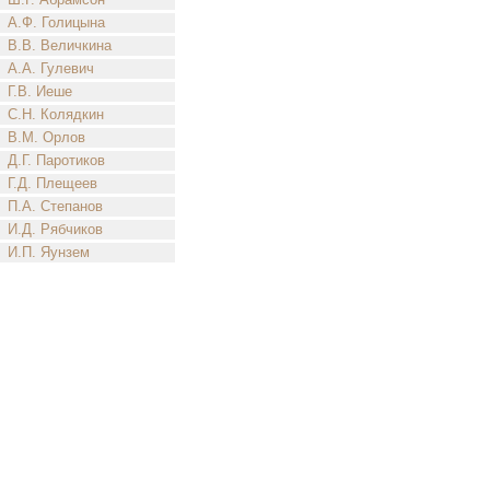
А.Ф. Голицына
В.В. Величкина
А.А. Гулевич
Г.В. Иеше
С.Н. Колядкин
В.М. Орлов
Д.Г. Паротиков
Г.Д. Плещеев
П.А. Степанов
И.Д. Рябчиков
И.П. Яунзем