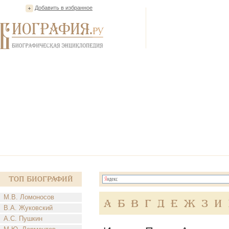
Добавить в избранное
Топ Биографий
М.В. Ломоносов
А
Б
В
Г
Д
Е
Ж
З
И
В.А. Жуковский
А.С. Пушкин