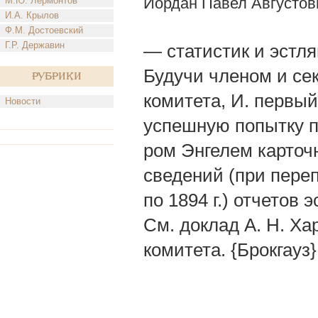
Иордан Павел Августов
М.Ю. Лермонтов
И.А. Крылов
Ф.М. Достоевский
Г.Р. Державин
— статистик и эстл
Будучи членом и сек
Рубрики
комитета, И. первый
Новости
успешную попытку п
ром Энгелем карточ
сведений (при перепи
по 1894 г.) отчетов 
См. доклад А. Н. Хар
комитета. {Брокгауз}