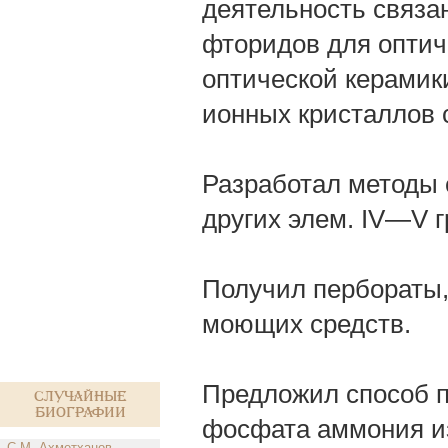
деятельность связа
фторидов для оптич
оптической керамик
ионных кристаллов
Разработал методы 
других элем. IV—V г
Получил пербораты,
моющих средств.
Предложил способ п
Случайные
биографии
фосфата аммония из
С.М. Ахметханов