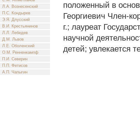
положенный в основу
Л.А. Вознесенский
П.С. Кондырев
Георгиевич Член-ко
Э.Я. Длусский
г.; лауреат Госуда
В.И. Крестьянинов
Л.Л. Лебедев
научной деятельност
Д.М. Львов
Л.Е. Оболенский
детей; увлекается т
О.М. Ренненкампф
П.И. Северин
П.П. Фетисов
А.П. Чапыгин