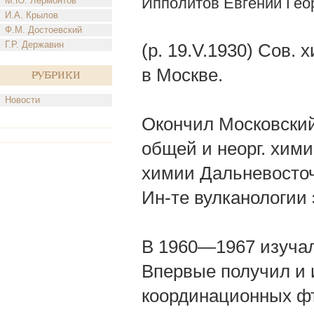
Ипполитов Евгений Гео
М.Ю. Лермонтов
И.А. Крылов
Ф.М. Достоевский
Г.Р. Державин
(р. 19.V.1930) Сов. 
в Москве.
Рубрики
Новости
Окончил Московский
общей и неорг. хим
химии Дальневосточ
Ин-те вулканологии 
В 1960—1967 изучал
Впервые получил и
координационных ф