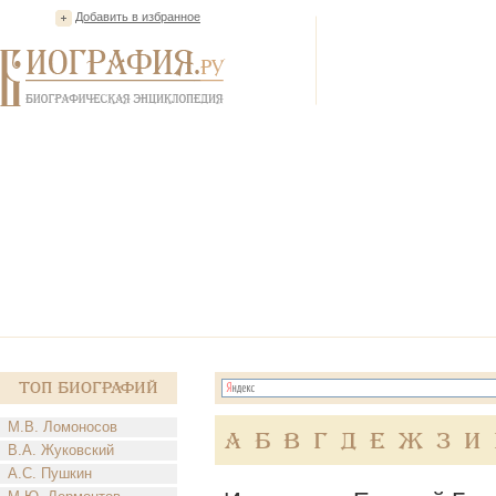
Добавить в избранное
Топ Биографий
М.В. Ломоносов
А
Б
В
Г
Д
Е
Ж
З
И
В.А. Жуковский
А.С. Пушкин