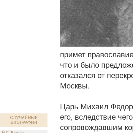
примет православие
что и было предлож
отказался от перек
Москвы.
Царь Михаил Федоро
его, вследствие че
Случайные
биографии
сопровождавшим ко
И.С. Барков