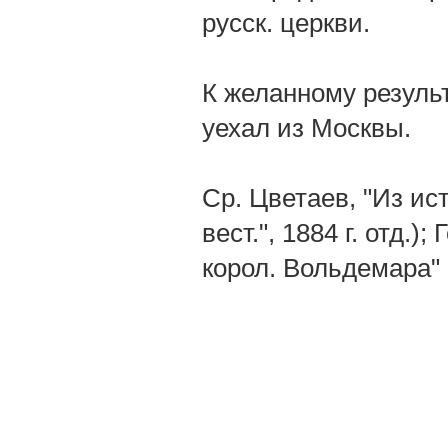
русск. церкви.
К желанному результ
уехал из Москвы.
Ср. Цветаев, "Из ис
вест.", 1884 г. отд.
корол. Вольдемара" (