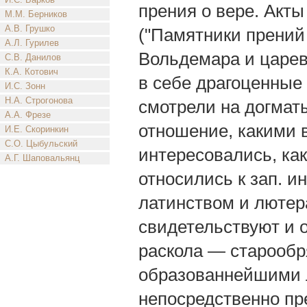
прения о вере. Акты
М.М. Берников
А.В. Грушко
("Памятники прений
А.Л. Гурилев
Вольдемара и царев
С.В. Данилов
К.А. Котович
в себе драгоценные 
И.С. Зонн
Н.А. Строгонова
смотрели на догмат
А.А. Фрезе
отношение, какими 
И.Е. Скоринкин
С.О. Цыбульский
интересовались, как
А.Г. Шаповальянц
относились к зап. 
латинством и лютер
свидетельствуют и 
раскола — старообр
образованнейшими л
непосредственно пр