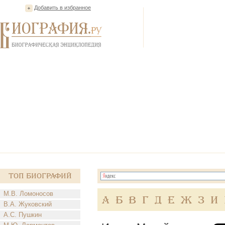
Добавить в избранное
Топ Биографий
М.В. Ломоносов
А
Б
В
Г
Д
Е
Ж
З
И
В.А. Жуковский
А.С. Пушкин