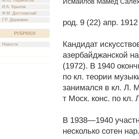
Исмайлов Мамед Салех
М.Ю. Лермонтов
И.А. Крылов
Ф.М. Достоевский
Г.Р. Державин
род. 9 (22) апр. 191
Рубрики
Кандидат искусство
Новости
азербайджанской нар
(1972). В 1940 окон
по кл. теории музык
занимался в кл. Л.
т Моск. конс. по кл. 
В 1938—1940 участн
несколько сотен нар