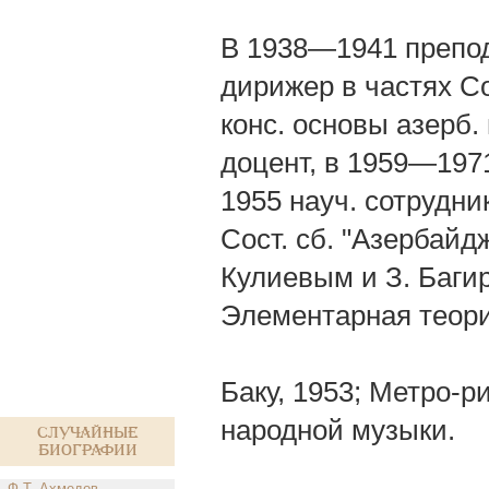
В 1938—1941 препод
дирижер в частях Со
конс. основы азерб.
доцент, в 1959—1971
1955 науч. сотрудни
Сост. сб. "Азербайд
Кулиевым и З. Багиро
Элементарная теори
Баку, 1953; Метро-
народной музыки.
Случайные
биографии
Ф.Т. Ахмедов