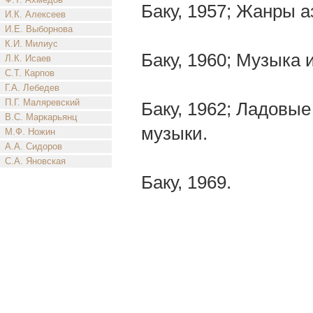
Баку, 1957; Жанры 
И.К. Алексеев
И.Е. Выборнова
К.И. Милиус
Баку, 1960; Музыка 
Л.К. Исаев
С.Т. Карпов
Г.А. Лебедев
П.Г. Маляревский
Баку, 1962; Ладовы
В.С. Маркарьянц
музыки.
М.Ф. Ножин
А.А. Сидоров
С.А. Яновская
Баку, 1969.