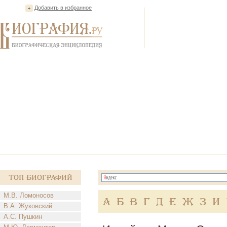
Добавить в избранное
Топ Биографий
М.В. Ломоносов
А
Б
В
Г
Д
Е
Ж
З
И
В.А. Жуковский
А.С. Пушкин