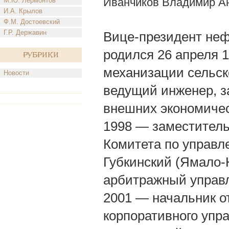
Иванчиков Владимир А
М.Ю. Лермонтов
И.А. Крылов
Ф.М. Достоевский
Г.Р. Державин
Вице-президент нефт
родился 26 апреля 1
Рубрики
механизации сельско
Новости
ведущий инженер, з
внешних экономичес
1998 — заместител
Комитета по управ
Губкинский (Ямало-
арбитражный управ
2001 — начальник о
корпоративного упр