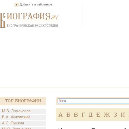
Добавить в избранное
Топ Биографий
М.В. Ломоносов
А
Б
В
Г
Д
Е
Ж
З
И
В.А. Жуковский
А.С. Пушкин