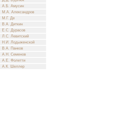
А.Б. Амусин
М.А. Александров
М.Г. Де
В.А. Диткин
Е.С. Дурасов
Л.С. Левитский
Н.И. Лодыженской
В.А. Панков
А.Н. Семенов
А.Е. Фолетти
А.К. Шеллер