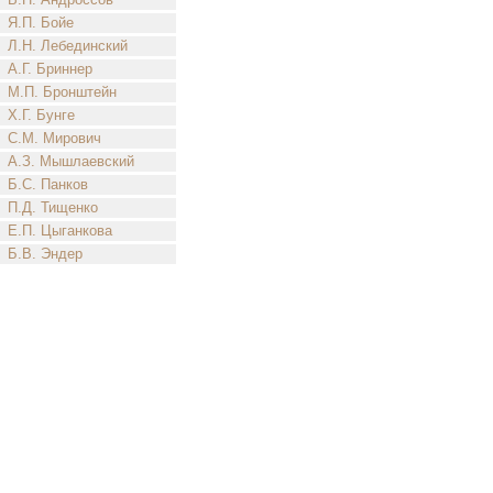
Я.П. Бойе
Л.Н. Лебединский
А.Г. Бриннер
М.П. Бронштейн
Х.Г. Бунге
С.М. Мирович
А.З. Мышлаевский
Б.С. Панков
П.Д. Тищенко
Е.П. Цыганкова
Б.В. Эндер