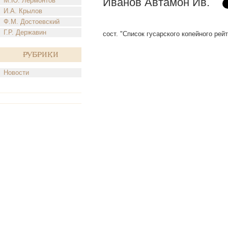
Иванов Автамон Ив.
М.Ю. Лермонтов
И.А. Крылов
Ф.М. Достоевский
Г.Р. Державин
сост. "Список гусарского копейного рей
Рубрики
Новости