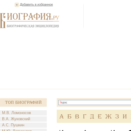
Добавить в избранное
Топ Биографий
М.В. Ломоносов
А
Б
В
Г
Д
Е
Ж
З
И
В.А. Жуковский
А.С. Пушкин