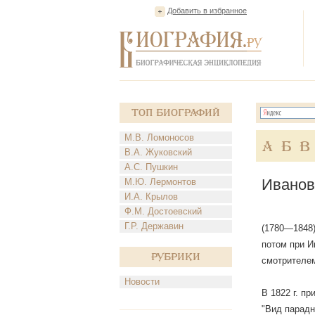
Добавить в избранное
Топ Биографий
М.В. Ломоносов
А
Б
В
В.А. Жуковский
А.С. Пушкин
Иванов
М.Ю. Лермонтов
И.А. Крылов
Ф.М. Достоевский
Г.Р. Державин
(1780—1848)
потом при И
Рубрики
смотрителем
Новости
В 1822 г. п
"Вид парадн