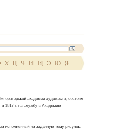
Ф
Х
Ц
Ч
Ш
Щ
Э
Ю
Я
Императорской академии художеств, состоял
 в 1817 г. на службу в Академию
а за исполненный на заданную тему рисунок: