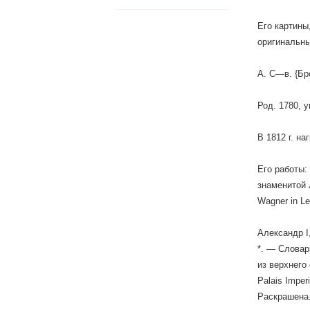
Его картины
оригинальны
А. С—в. {Бр
Род. 1780, 
В 1812 г. н
Его работы: 
знаменитой Л
Wagner in Le
Александр I
*. — Словар
из верхнего 
Palais Imperi
Раскрашена.