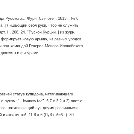
да Русского... Журн. Сын отеч. 1813 г. № 6,
ола. | Лишающий себя руки, чтоб не служить
т. II, 208. 24. "Руской Курций. | из журн.
леон формирует новую армию, из разных уродов
рии под командой Генерал-Маиора Иловайскаго
художеств с фигурами.
ревней статуе купидона, натягивающаго
с луком: "I. Iwanow fec". 5.7 х 3.2 и 2) лист с
раза, натягивающий лук двумя различными
 и акватинтой. 11.8 х 6 (Публ. библ.). 30.