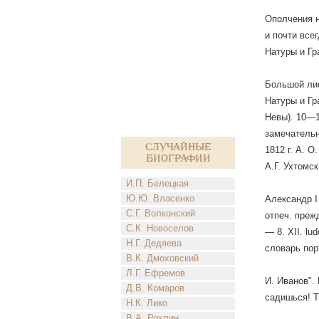
Ополчения н
и почти все
Натуры и Гр
Большой лист
Натуры и Гра
Невы). 10—1
замечательн
Случайные
1812 г. А. 
биографии
А.Г. Ухтомс
И.П. Белецкая
Ю.Ю. Власенко
Александр I 
С.Г. Волконский
отпеч. прежд
С.К. Новоселов
— 8. XII. lu
Н.Г. Дедяева
словарь пор
В.К. Дмоховский
Л.Г. Ефремов
И. Иванов". 
Д.В. Комаров
садишься! Т
Н.К. Лико
В.А. Рохлин