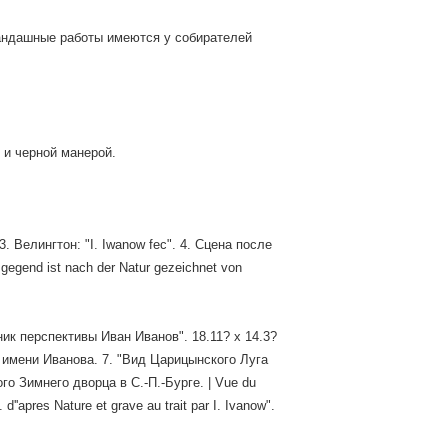
рандашные работы имеются у собирателей
м и черной манерой.
3. Велингтон: "I. Iwanow fec". 4. Сцена после
egend ist nach der Natur gezeichnet von
ник перспективы Иван Иванов". 18.11? x 14.3?
з имени Иванова. 7. "Вид Царицынского Луга
ого Зимнего дворца в С.-П.-Бурге. | Vue du
''apres Nature et grave au trait par I. Ivanow".