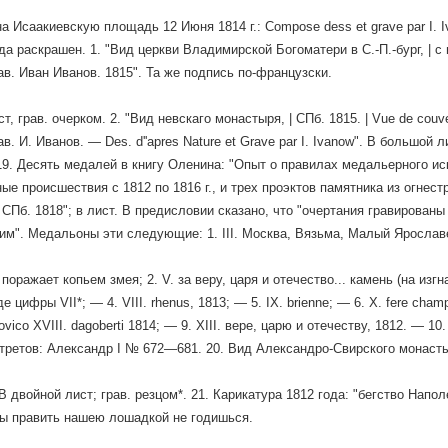
а Исаакиевскую площадь 12 Июня 1814 г.: Compose dess et grave par I. I
гда раскрашен. 1. "Вид церкви Владимирской Богоматери в С.-П.-бург, | с
ав. Иван Иванов. 1815". Та же подпись по-французски.
, грав. очерком. 2. "Вид невскаго монастыря, | СПб. 1815. | Vue de couven
в. И. Иванов. — Des. d''apres Nature et Grave par I. Ivanow". В большой л
9. Десять медалей в книгу Оленина: "Опыт о правилах медальерного ис
ые происшествия с 1812 по 1816 г., и трех проэктов памятника из огнес
О. СПб. 1818"; в лист. В предисловии сказано, что "очертания гравирова
ким". Медальоны эти следующие: 1. III. Москва, Вязьма, Малый Ярослав
поражает копьем змея; 2. V. за веру, царя и отечество... камень (на изгн
е цифры VII*; — 4. VIII. rhenus, 1813; — 5. IX. brienne; — 6. X. fere champe
dovico XVIII. dagoberti 1814; — 9. XIII. вере, царю и отечеству, 1812. — 
третов: Александр I № 672—681. 20. Вид Александро-Свирского монастыр
В двойной лист; грав. резцом*. 21. Карикатура 1812 года: "бегство Напол
ы править нашею лошадкой не годишься.