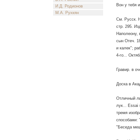
Вон y тебя и
И.Д. Родионов
М.А. Рухкян
См. Русск. Н
стр. 295. Из
Наполеону, в
сын Отеч. 18
и калек"; р
4-го... Окт
Гравир. в оч
Доска в Ака
Отличный ли
лук... Essai
тремя изобр
способами: "
"Беседа мещ