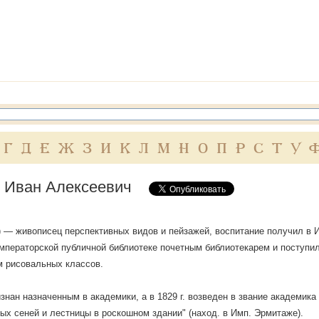
Г
Д
Е
Ж
З
И
К
Л
М
Н
О
П
Р
С
Т
У
 Иван Алексеевич
 — живописец перспективных видов и пейзажей, воспитание получил в 
мператорской публичной библиотеке почетным библиотекарем и поступил
 рисовальных классов.
ризнан назначенным в академики, а в 1829 г. возведен в звание академик
ых сеней и лестницы в роскошном здании" (наход. в Имп. Эрмитаже).