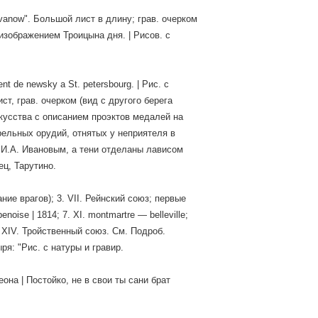
vanow". Большой лист в длину; грав. очерком
 изображением Троицына дня. | Рисов. с
t de newsky a St. petersbourg. | Рис. с
ист, грав. очерком (вид с другого берега
кусства с описанием проэктов медалей на
трельных орудий, отнятых y неприятеля в
ны И.А. Ивановым, a тени отделаны лависом
ец, Тарутино.
ание врагов); 3. VII. Рейнский союз; первые
noise | 1814; 7. XI. montmartre — belleville;
10. XIV. Тройственный союз. См. Подроб.
я: "Рис. с натуры и гравир.
еона | Постойко, не в свои ты сани брат