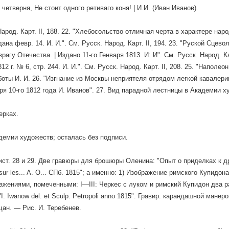
 четверня, Не стоит одного ретиваго коня! | И.И. (Иван Иванов).
арод. Карт. II, 188. 22. "Хлебосольство отличная черта в характере наро
дана февр. 14. И. И.". См. Русск. Народ. Карт. II, 194. 23. "Руской Сцев
рагу Отечества. | Издано 11-го Генваря 1813. И: И". См. Русск. Народ. Кар
12 г. № 6, стр. 244. И. И.". См. Русск. Народ. Карт. II, 208. 25. "Напо
аботы И. И. 26. "Изгнание из Москвы неприятеля отрядом легкой кавале
ября 10-го 1812 года И. Иванов". 27. Вид парадной лестницы в Академии 
ерках.
демии художеств; осталась без подписи.
ст. 28 и 29. Две гравюры для брошюры Оленина: "Опыт о приделках к д
 sur les... A. O... СПб. 1815"; a именно: 1) Изображение римского Купидона 
ажениями, помеченными: I—III: Черкес с луком и римский Купидон два 
I. Iwanow del. et Sculp. Petropoli anno 1815". Гравир. карандашной манерой
ан. — Рис. И. Теребенев.