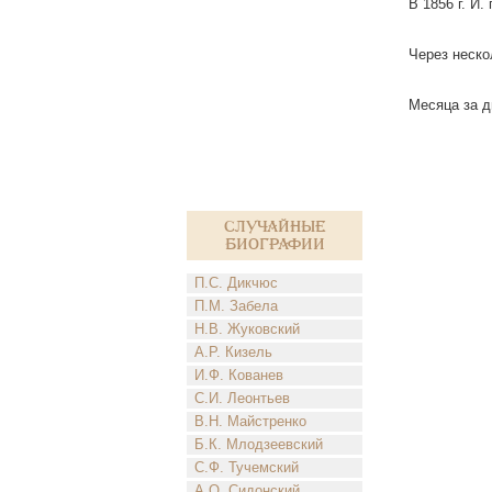
В 1856 г. И
Через неско
Месяца за д
Случайные
биографии
П.С. Дикчюс
П.М. Забела
Н.В. Жуковский
А.Р. Кизель
И.Ф. Кованев
С.И. Леонтьев
В.Н. Майстренко
Б.К. Млодзеевский
С.Ф. Тучемский
А.О. Сидонский