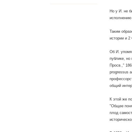
Но у И. не 
исполнению 
Таким образ
истории и 2
Об И. упомя
публике, но
Просв.," 186
progressus 
профессорст
общий интер
К этой же п
"Общее поня
плод самост
историческо