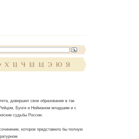
Ф
Х
Ц
Ч
Ш
Щ
Э
Ю
Я
тета, довершил свое образование в так
 Рейцом, Бунге и Нейманом младшим и с
ческие судьбы России.
сочинение, которое представило бы полную
ературном.