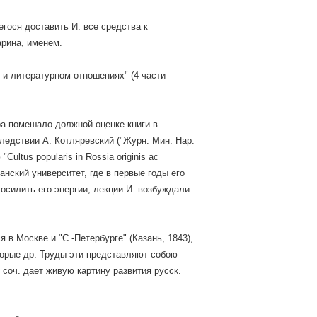
гося доставить И. все средства к
арина, именем.
 и литературном отношениях" (4 части
ра помешало должной оценке книги в
ледствии А. Котляревский ("Журн. Мин. Нар.
ltus popularis in Rossia originis ас
анский университет, где в первые годы его
осилить его энергии, лекции И. возбуждали
 в Москве и "С.-Петербурге" (Казань, 1843),
оторые др. Труды эти представляют собою
соч. дает живую картину развития русск.