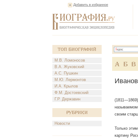
Добавить в избранное
Топ Биографий
М.В. Ломоносов
А
Б
В
В.А. Жуковский
А.С. Пушкин
Иванов
М.Ю. Лермонтов
И.А. Крылов
Ф.М. Достоевский
Г.Р. Державин
(1811—1869)
называемом 
Рубрики
своим старш
Новости
Только этим
картину Рос