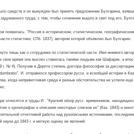
было средств и он вынужден был принять предложение Булгарина, взявше
задуманного труда, с тем, чтобы сочинение вышло в свет под его, Булг
ом появилась: "Россия в историческом, статистическом, географическом
 части статистики, СПб. 1837), автором которой объявлен был Булгарин.
нуто лишь как о сотруднике по статистической части. Имя мнимого авто
 в свое время она высоко ставилась такими людьми как Шафарик, а впос
9 г. № 4). Получив в Дерпте степень доктора философии за диссертацию "Cu
adumbratio", И. отправился профессором русск. и всеобщей истории в Каз
ва, когда неприветливая среда и разные обстоятельства не успели еще 
ес.
оре относятся и труды И.: "Краткий обзор русс. временников, находящихся
тие о хронографах и описание некоторых списков их" (Каз. 1843) и нек
оятельной отчетливой работы над рукописными источниками, последнее 
й науки до 1843 г. и меткую оценку ее явлений.