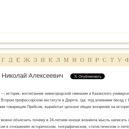
Г
Д
Е
Ж
З
И
К
Л
М
Н
О
П
Р
С
Т
У
 Николай Алексеевич
 — историк, воспитанник нижегородской гимназии и Казанского универси
Втором профессорском институте в Дерпте, где, под влиянием бесед с
им товарищем Прейсом, выработал цельное общее воззрение на истори
 можно объяснить почему в 24-летнем юноше возникла мысль написать 
сии в отношениях историческом, географическом, статистическом и лит