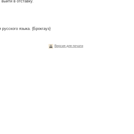
 выйти в отставку.
русского языка. {Брокгауз}
Версия для печати