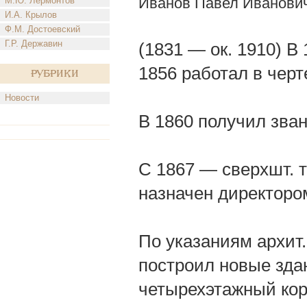
Иванов Павел Иванови
М.Ю. Лермонтов
И.А. Крылов
Ф.М. Достоевский
Г.Р. Державин
(1831 — ок. 1910) В
1856 работал в чер
Рубрики
Новости
В 1860 получил зван
С 1867 — сверхшт. т
назначен директоро
По указаниям архит.
построил новые зда
четырехэтажный кор