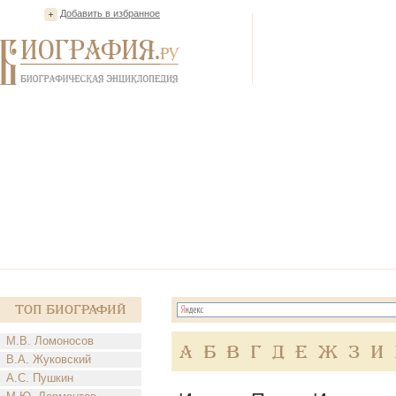
Добавить в избранное
Топ Биографий
М.В. Ломоносов
А
Б
В
Г
Д
Е
Ж
З
И
В.А. Жуковский
А.С. Пушкин