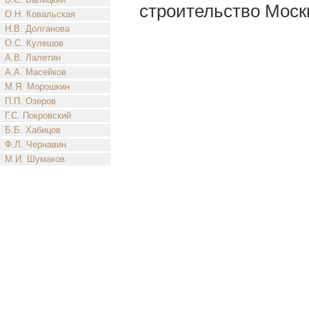
строительство Моск
О.Н. Ковальская
Н.В. Долганова
О.С. Кулешов
А.В. Лалетин
А.А. Масейков
М.Я. Морошкин
П.П. Озеров
Г.С. Покровский
Б.Б. Хабицов
Ф.Л. Чернавин
М.И. Шумаков