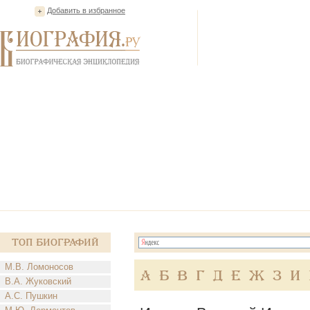
Добавить в избранное
Топ Биографий
М.В. Ломоносов
А
Б
В
Г
Д
Е
Ж
З
И
В.А. Жуковский
А.С. Пушкин