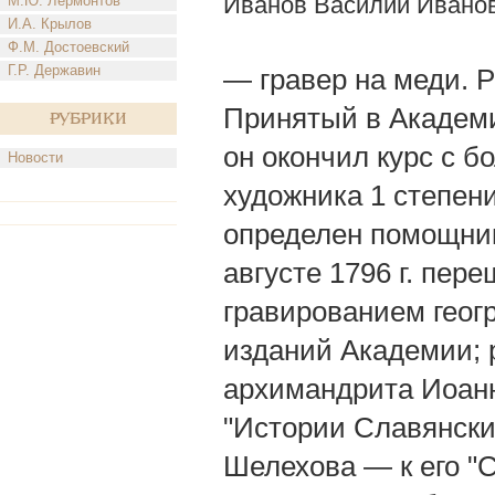
Иванов Василий Иванов
М.Ю. Лермонтов
И.А. Крылов
Ф.М. Достоевский
Г.Р. Державин
— гравер на меди. Ро
Принятый в Академи
Рубрики
он окончил курс с 
Новости
художника 1 степени 
определен помощник
августе 1796 г. пер
гравированием геог
изданий Академии; 
архимандрита Иоанн
"Истории Славянски
Шелехова — к его "С