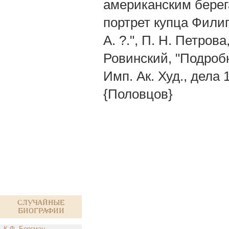
американским берега
портрет купца Филип
А. ?.", П. Н. Петрова
Ровинский, "Подробн
Имп. Ак. Худ., дела 1
{Половцов}
Случайные
биографии
К.Ф. Бергман