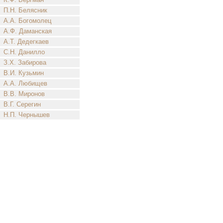
П.Н. Белясник
А.А. Богомолец
А.Ф. Даманская
А.Т. Дедегкаев
С.Н. Данилло
З.Х. Забирова
В.И. Кузьмин
А.А. Любищев
В.В. Миронов
В.Г. Серегин
Н.П. Чернышев