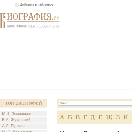
Добавить в избранное
Топ Биографий
М.В. Ломоносов
А
Б
В
Г
Д
Е
Ж
З
И
В.А. Жуковский
А.С. Пушкин