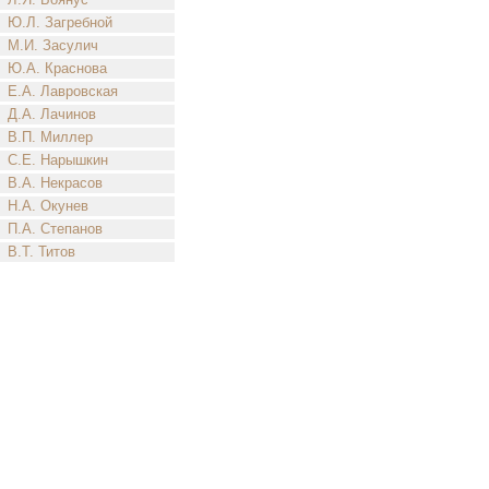
Ю.Л. Загребной
М.И. Засулич
Ю.А. Краснова
Е.А. Лавровская
Д.А. Лачинов
В.П. Миллер
С.Е. Нарышкин
В.А. Некрасов
Н.А. Окунев
П.А. Степанов
В.Т. Титов