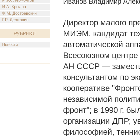
Иванов Владимир Алек
М.Ю. Лермонтов
И.А. Крылов
Ф.М. Достоевский
Г.Р. Державин
Директор малого пре
МИЭМ, кандидат тех
Рубрики
автоматической апп
Новости
Всесоюзном центре 
АН СССР — заместит
консультантом по э
кооперативе "Фронтон
независимой полити
фронт"; в 1990 г. б
организации ДПР; у
философией, тенни