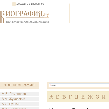
Добавить в избранное
Топ Биографий
М.В. Ломоносов
А
Б
В
Г
Д
Е
Ж
З
И
В.А. Жуковский
А.С. Пушкин