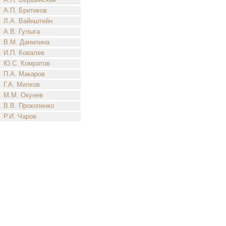
А.П. Бритиков
Л.А. Вайнштейн
А.В. Гулыга
В.М. Данилина
И.П. Ковалев
Ю.С. Комратов
П.А. Макаров
Г.А. Милков
М.М. Окунев
В.В. Прокопенко
Р.И. Чаров