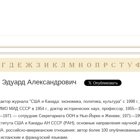
Г
Д
Е
Ж
З
И
К
Л
М
Н
О
П
Р
С
Т
У
 Эдуард Александрович
актор журнала "США и Канада: экономика, политика, культура" с 1998 г.; 
МО МИД СССР в 1954 г., доктор исторических наук, профессор; 1955—
—1971 — сотрудник Секретариата ООН в Нью-Йорке и Женеве; 1971—1
титута США и Канады АН СССР (РАН); основные направления научной д
А, российско-американские отношения; автор более 100 опубликованных 
 испанским и французский языками.