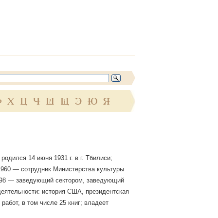
Ф
Х
Ц
Ч
Ш
Щ
Э
Ю
Я
родился 14 июня 1931 г. в г. Тбилиси;
1960 — сотрудник Министерства культуры
998 — заведующий сектором, заведующий
еятельности: история США, президентская
работ, в том числе 25 книг; владеет