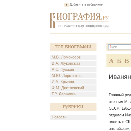
Добавить в избранное
Топ Биографий
М.В. Ломоносов
А
Б
В
В.А. Жуковский
А.С. Пушкин
Иванян
М.Ю. Лермонтов
И.А. Крылов
Ф.М. Достоевский
Г.Р. Державин
Главный ред
окончил МГИ
Рубрики
СССР; 1961
отделом Инс
Новости
власть в СШ
английским,