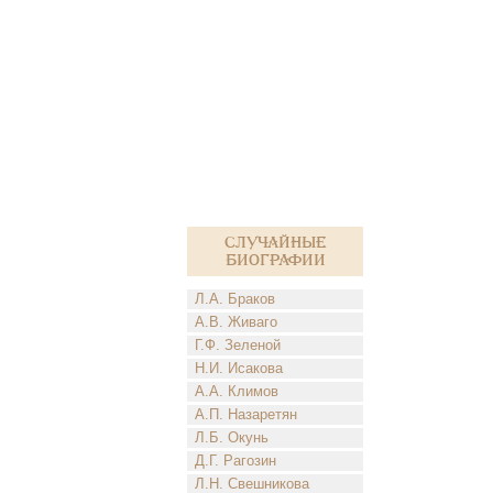
Случайные
биографии
Л.А. Браков
А.В. Живаго
Г.Ф. Зеленой
Н.И. Исакова
А.А. Климов
А.П. Назаретян
Л.Б. Окунь
Д.Г. Рагозин
Л.Н. Свешникова