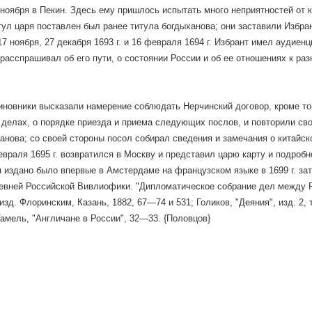
3 ноября в Пекин. Здесь ему пришлось испытать много неприятностей от 
тул царя поставлен был ранее титула богдыханова; они заставили Избра
17 ноября, 27 декабря 1693 г. и 16 февраля 1694 г. Избрант имел аудиен
 расспрашивал об его пути, о состоянии России и об ее отношениях к р
иновники высказали намерение соблюдать Нерчинский договор, кроме то
делах, о порядке приезда и приема следующих послов, и повторили сво
анова; со своей стороны посол собирал сведения и замечания о китайско
евраля 1695 г. возвратился в Москву и представил царю карту и подробн
 издано было впервые в Амстердаме на французском языке в 1699 г. зат
ревней Российской Вивлиофики. "Дипломатическое собрание дел между 
зд. Флоринским, Казань, 1882, 67—74 и 531; Голиков, "Деяния", изд. 2, т.
 Гамель, "Англичане в России", 32—33. {Половцов}