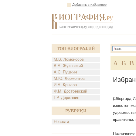
Добавить в избранное
Топ Биографий
М.В. Ломоносов
А
Б
В
В.А. Жуковский
А.С. Пушкин
Избран
М.Ю. Лермонтов
И.А. Крылов
Ф.М. Достоевский
Г.Р. Державин
(Эбергард И
известен мо
Рубрики
удовольстви
правительст
Новости
Назначение 