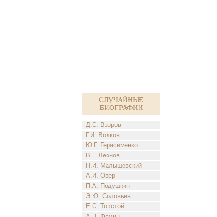
Случайные
биографии
Д.С. Взоров
Г.И. Волков
Ю.Г. Герасименко
В.Г. Леонов
Н.И. Малышевский
А.И. Овер
П.А. Подушкин
Э.Ю. Соловьев
Е.С. Толстой
А.П. Фомин