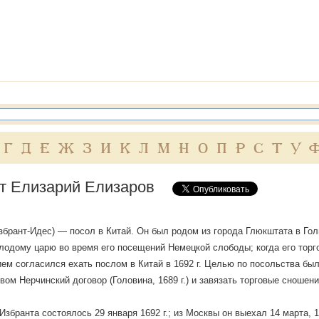
Г
Д
Е
Ж
З
И
К
Л
М
Н
О
П
Р
С
Т
У
т Елизарий Елизаров
збрант-Идес) — посол в Китай. Он был родом из города Глюкштата в Голш
лодому царю во время его посещений Немецкой слободы; когда его торг
ем согласился ехать послом в Китай в 1692 г. Целью по посольства был
вом Нерчинский договор (Головина, 1689 г.) и завязать торговые сношени
Избранта состоялось 29 января 1692 г.; из Москвы он выехал 14 марта, 1