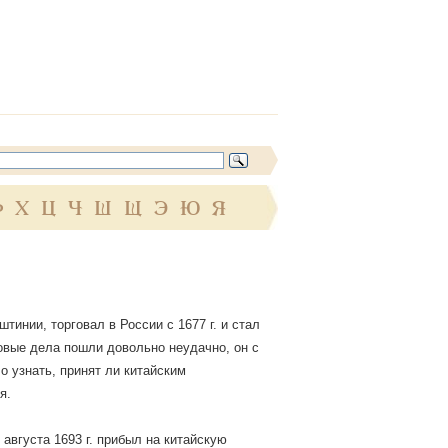
Ф
Х
Ц
Ч
Ш
Щ
Э
Ю
Я
тинии, торговал в России с 1677 г. и стал
овые дела пошли довольно неудачно, он с
о узнать, принят ли китайским
я.
 августа 1693 г. прибыл на китайскую