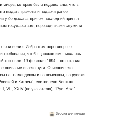
китайцев, которые были недовольны, что в
нта выдать грамоты и подарки ранее
ции у богдыхана, причем последний принял
азным государствам; переводчиками служили
го они вели с Избрантом переговоры о
и требования, чтобы царское имя писалось
й торговле. 19 февраля 1694 г. он оставил
ое описание своего пути. Описание его
ем на голландском и на немецком; по-русски
Россией и Китаем", составлено Бантыш-
 I, VII, XXIV (по указателю), "Рус. Арх."
Версия для печати