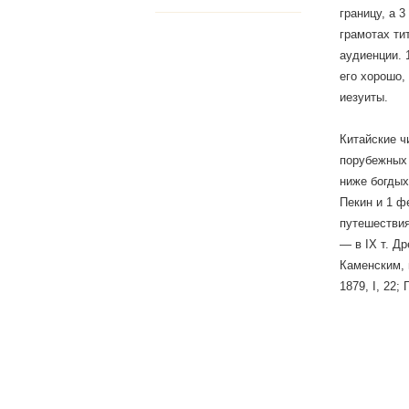
границу, а 
грамотах ти
аудиенции. 
его хорошо,
иезуиты.
Китайские ч
порубежных 
ниже богдых
Пекин и 1 ф
путешествия
— в IX т. Д
Каменским, и
1879, I, 22;