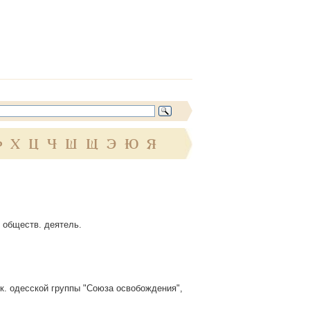
Ф
Х
Ц
Ч
Ш
Щ
Э
Ю
Я
и обществ. деятель.
ук. одесской группы "Союза освобождения",