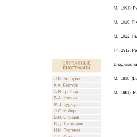
М., 1991); 
М., 1910; П
М., 1912; Н
Пг., 1917; 
Случайные
Владивосток
биографии
М., 1918. (В
Л.В. Белоусов
К.А. Вертков
А.И. Грейнер
М., 1991); 
Б.А. Колчин
Ф.В. Курицын
Л.С. Майоров
В.И. Опойцев
В.Д. Тихомиров
И.М. Тургенев
А.А. Фокин