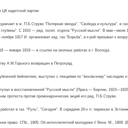
 ЦК кадетской партии.
дничает в ж. П.Б.Струве "Полярная звезда", "Свобода и культура", в газ.
з глубины". С 1910 — ред. полит. отдела "Русской мысли". В мае—июне 
В ноябре 1917 И. организовал изд. газ."Борьба", в к-рой призывал к во
18 — январе 1919 — в ссылке на окопных работах в г. Вологда.
тву А.М.Горького возвращен в Петроград.
убличной библиотеке, выступал с лекциями по "веховскому" наследию и 
тупал в восстановленной "Русской мысли" (Прага — Берлин, 1923—1925
знак протеста против промонархических акций его ред. П.Б.Струве.
работал в газ. "Руль", "Сегодня". В середине 20-х гг. переехал в Эстони
ное право. СПб., 1905; Об интеллигентной молодежи // Вехи. М., 1909. (