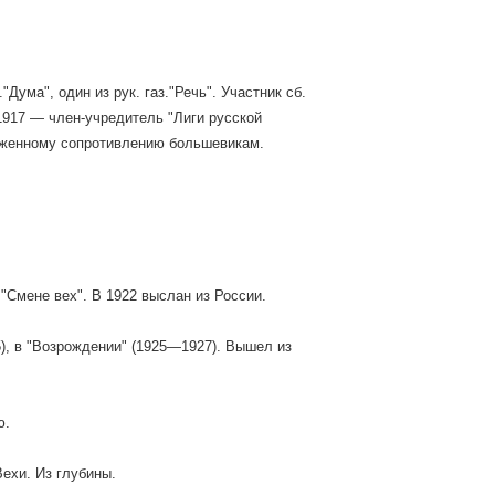
"Дума", один из рук. газ."Речь". Участник сб.
1917 — член-учредитель "Лиги русской
оруженному сопротивлению большевикам.
"Смене вех". В 1922 выслан из России.
), в "Возрождении" (1925—1927). Вышел из
ю.
Вехи. Из глубины.