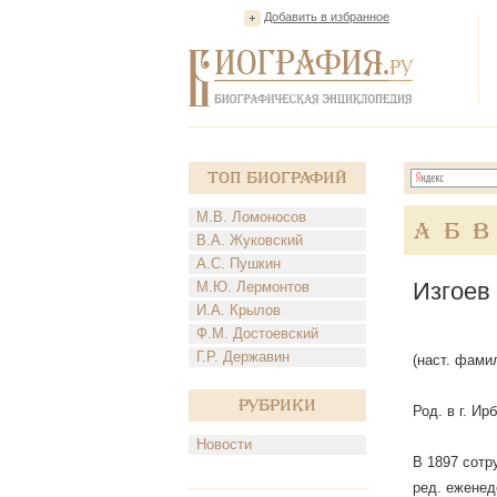
Добавить в избранное
Топ Биографий
М.В. Ломоносов
А
Б
В
В.А. Жуковский
А.С. Пушкин
Изгоев
М.Ю. Лермонтов
И.А. Крылов
Ф.М. Достоевский
Г.Р. Державин
(наст. фами
Рубрики
Род. в г. Ир
Новости
В 1897 сотр
ред. еженед