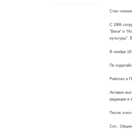
Стал членом
С 1906 сотру
"Вехи" и "И
культуры". 
В ноябре 19
По ходатайс
Работал в П
Активно выс
редакции в 
После этого 
Соч.: Общин