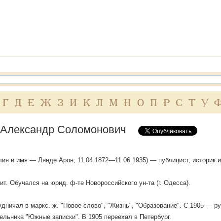
Г
Д
Е
Ж
З
И
К
Л
М
Н
О
П
Р
С
Т
У
 Александр Соломонович
лия и имя — Лянде Арон; 11.04.1872—11.06.1935) — публицист, историк 
бит. Обучался на юрид. ф-те Новороссийского ун-та (г. Одесса).
удничал в маркс. ж. "Новое слово", "Жизнь", "Образование". С 1905 — р
ельника "Южные записки". В 1905 переехал в Петербург.