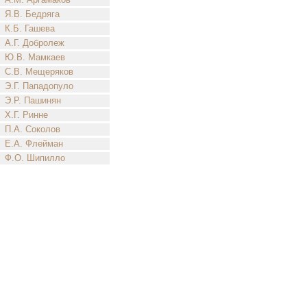
Я.В. Бедряга
К.Б. Гашева
А.Г. Добролеж
Ю.В. Мамкаев
С.В. Мещеряков
Э.Г. Пападопуло
Э.Р. Пашинян
Х.Г. Ринне
П.А. Соколов
Е.А. Флейман
Ф.О. Шипилло