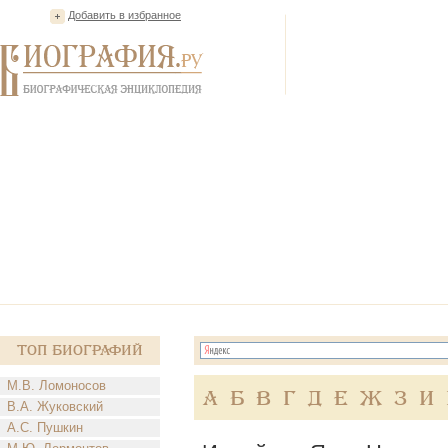
Добавить в избранное
Топ Биографий
М.В. Ломоносов
А
Б
В
Г
Д
Е
Ж
З
И
В.А. Жуковский
А.С. Пушкин