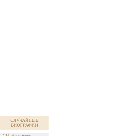
Случайные
биографии
А.М. Аргамаков