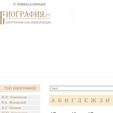
Добавить в избранное
Топ Биографий
М.В. Ломоносов
А
Б
В
Г
Д
Е
Ж
З
И
В.А. Жуковский
А.С. Пушкин