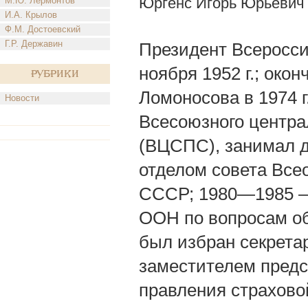
Юргенс Игорь Юрьевич
М.Ю. Лермонтов
И.А. Крылов
Ф.М. Достоевский
Г.Р. Державин
Президент Всеросси
ноября 1952 г.; око
Рубрики
Ломоносова в 1974 г
Новости
Всесоюзного центра
(ВЦСПС), занимал 
отделом совета Вс
СССР; 1980—1985 —
ООН по вопросам обр
был избран секрета
заместителем пред
правления страхов