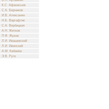
К.С. Афанасьев
С.А. Берников
И.В. Алексанян
Н.Б. Варгафтик
С.А. Вербицкая
А.Н. Житков
П.Ф. Жуков
Л.И. Ивашевский
Л.И. Ивинский
А.М. Кабаева
Э.В. Руге