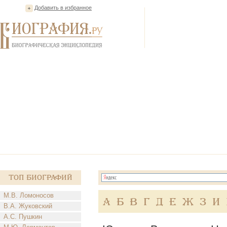
Добавить в избранное
Топ Биографий
М.В. Ломоносов
А
Б
В
Г
Д
Е
Ж
З
И
В.А. Жуковский
А.С. Пушкин