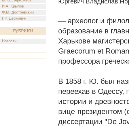
Юргевич Владислав Но
М.Ю. Лермонтов
И.А. Крылов
Ф.М. Достоевский
Г.Р. Державин
— археолог и филол
образование в главн
Рубрики
Харькове магистерс
Новости
Graecorum et Roman
профессора греческ
В 1858 г. Ю. был н
переехав в Одессу, 
истории и древност
вице-президентом (с
диссертации "De Jovi