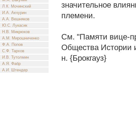
значительное влиян
Л.К. Мочинский
И.А. Акчурин
племени.
А.А. Вешняков
Ю.С. Лукасик
Н.В. Микрюков
См. "Памяти вице-п
А.М. Мирошниченко
Ф.А. Попов
Общества Истории и
С.Ф. Тархов
н. {Брокгауз}
И.В. Тутолмин
А.Я. Фабр
А.И. Штендер