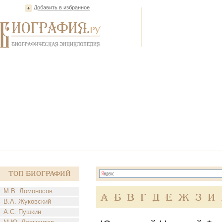
Добавить в избранное
Топ Биографий
М.В. Ломоносов
А
Б
В
Г
Д
Е
Ж
З
И
В.А. Жуковский
А.С. Пушкин