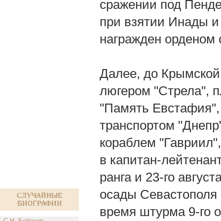
сражении под Пенде
при взятии Инады и
награжден орденом 
Далее, до Крымско
люгером "Стрела", 
"Память Евстафия",
транспортом "Днепр"
кораблем "Гавриил",
в капитан-лейтенант
ранга и 23-го август
осады Севастополя 
Случайные
биографии
время штурма 9-го о
С.Н. Бобохов