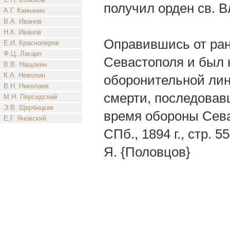
получил орден св. В
А.Г. Камынин
В.А. Иванов
Н.К. Иванов
Оправившись от ран
Е.И. Красноперов
Ф.Ц. Лагарп
Севастополя и был 
В.В. Нащокин
К.А. Неволин
оборонительной лин
В.Н. Николаев
смерти, последовавш
М.Н. Персидский
Э.В. Щербицкая
время обороны Севас
Е.Г. Яновский
СПб., 1894 г., стр. 
Я. {Половцов}