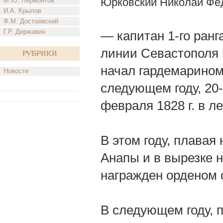
Юрковский Николай Фе
М.Ю. Лермонтов
И.А. Крылов
Ф.М. Достоевский
Г.Р. Державин
— капитан 1-го ранг
линии Севастополя 
Рубрики
начал гардемарином 
Новости
следующем году, 20-
февраля 1828 г. в л
В этом году, плавая
Анапы и в вырезке н
награжден орденом с
В следующем году, п