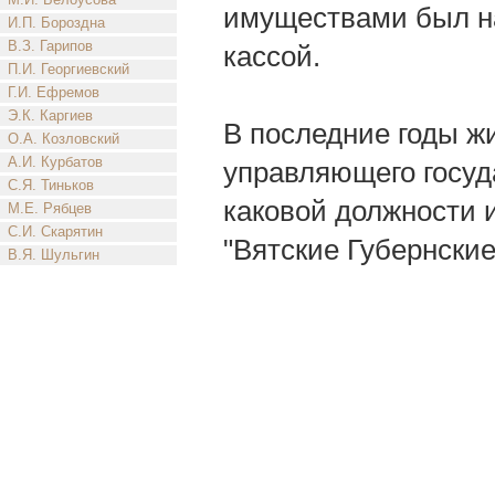
имуществами был н
И.П. Бороздна
В.З. Гарипов
кассой.
П.И. Георгиевский
Г.И. Ефремов
Э.К. Каргиев
В последние годы ж
О.А. Козловский
А.И. Курбатов
управляющего госуд
С.Я. Тиньков
каковой должности и
М.Е. Рябцев
С.И. Скарятин
"Вятские Губернские
В.Я. Шульгин