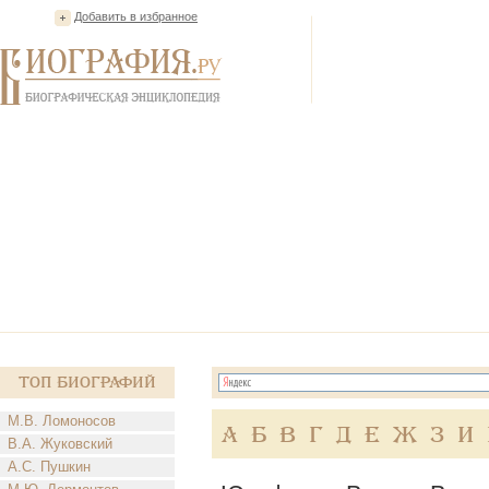
Добавить в избранное
Топ Биографий
М.В. Ломоносов
А
Б
В
Г
Д
Е
Ж
З
И
В.А. Жуковский
А.С. Пушкин