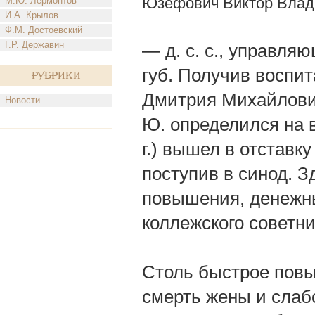
Юзефович Виктор Влад
М.Ю. Лермонтов
И.А. Крылов
Ф.М. Достоевский
Г.Р. Державин
— д. с. с., управл
губ. Получив воспит
Рубрики
Дмитрия Михайлови
Новости
Ю. определился на в
г.) вышел в отставк
поступив в синод. З
повышения, денежные
коллежского советни
Столь быстрое повы
смерть жены и слабо