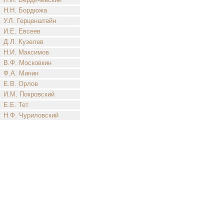
Н.Н. Бордюжа
У.Л. Герценштейн
И.Е. Евсеев
Д.Л. Кузелев
Н.И. Максимов
В.Ф. Московкин
Ф.А. Минин
Е.В. Орлов
И.М. Покровский
Е.Е. Тет
Н.Ф. Чуриловский