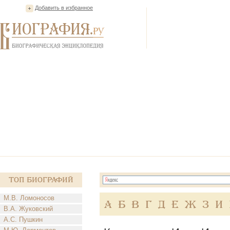
Добавить в избранное
Топ Биографий
М.В. Ломоносов
А
Б
В
Г
Д
Е
Ж
З
И
В.А. Жуковский
А.С. Пушкин