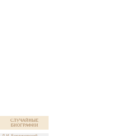
Случайные
биографии
Л.И. Бердичевский