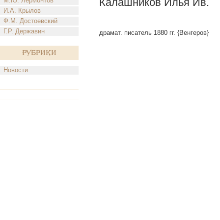
Калашников Илья Ив.
М.Ю. Лермонтов
И.А. Крылов
Ф.М. Достоевский
Г.Р. Державин
драмат. писатель 1880 гг. {Венгеров}
Рубрики
Новости