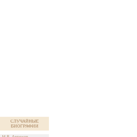
Случайные
биографии
М.В. Артюхов