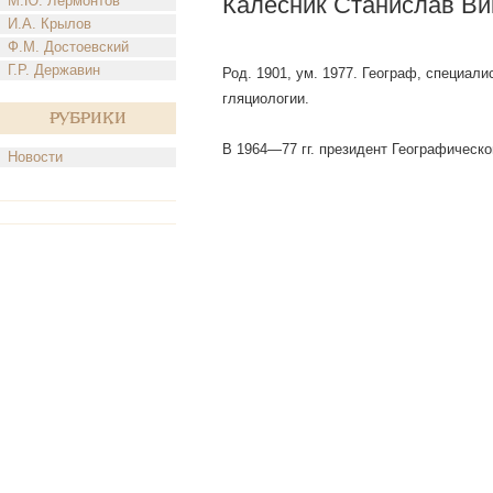
Калесник Станислав Ви
М.Ю. Лермонтов
И.А. Крылов
Ф.М. Достоевский
Г.Р. Державин
Род. 1901, ум. 1977. Географ, специа
гляциологии.
Рубрики
В 1964—77 гг. президент Географическо
Новости