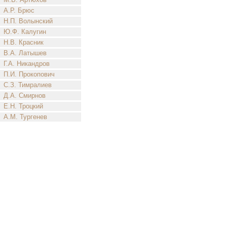
А.Р. Брюс
Н.П. Волынский
Ю.Ф. Калугин
Н.В. Красник
В.А. Латышев
Г.А. Никандров
П.И. Прокопович
С.З. Тимралиев
Д.А. Смирнов
Е.Н. Троцкий
А.М. Тургенев