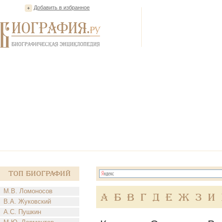
Добавить в избранное
Топ Биографий
М.В. Ломоносов
А
Б
В
Г
Д
Е
Ж
З
И
В.А. Жуковский
А.С. Пушкин