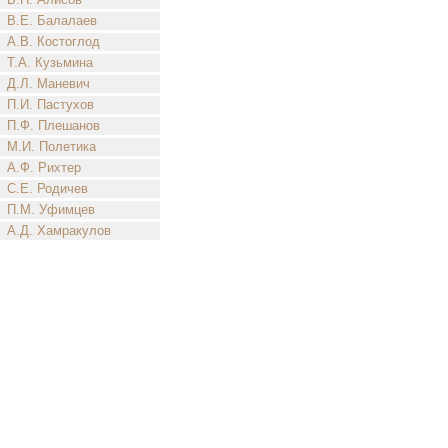
В.Е. Балалаев
А.В. Костоглод
Т.А. Кузьмина
Д.Л. Маневич
П.И. Пастухов
П.Ф. Плешанов
М.И. Полетика
А.Ф. Рихтер
С.Е. Родичев
П.М. Уфимцев
А.Д. Хамракулов