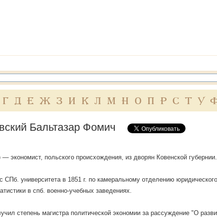
Г
Д
Е
Ж
З
И
К
Л
М
Н
О
П
Р
С
Т
У
вский Бальтазар Фомич
 — экономист, польского происхождения, из дворян Ковенской губернии.
с СПб. университета в 1851 г. по камеральному отделению юридическог
татистики в спб. военно-учебных заведениях.
олучил степень магистра политической экономии за рассуждение "О разв