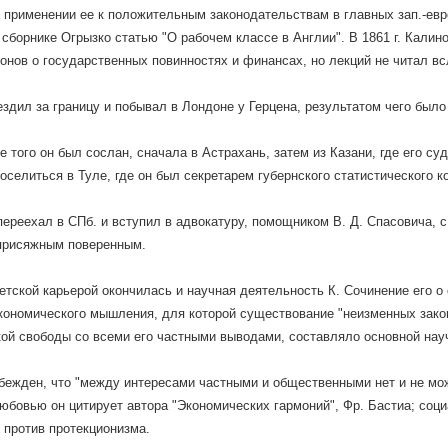
о применении ее к положительным законодательствам в главных зап.-европ
 сборнике Огрызко статью "О рабочем классе в Англии". В 1861 г. Калин
онов о государственных повинностях и финансах, но лекций не читал вс
. ездил за границу и побывал в Лондоне у Герцена, результатом чего был
 того он был сослан, сначала в Астрахань, затем из Казани, где его суд
оселиться в Туле, где он был секретарем губернского статистического к
. переехал в СПб. и вступил в адвокатуру, помощником В. Д. Спасовича,
 присяжным поверенным.
етской карьерой окончилась и научная деятельность К. Сочинение его о 
ономического мышления, для которой существование "неизменных законо
ой свободы со всеми его частными выводами, составляло основной нау
убежден, что "между интересами частными и общественными нет и не мож
юбовью он цитирует автора "Экономических гармоний", Фр. Бастиа; соци
 против протекционизма.