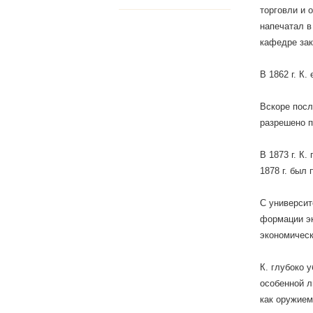
торговли и 
напечатал в
кафедре зак
В 1862 г. К
Вскоре после
разрешено п
В 1873 г. К
1878 г. был
С университ
формации эк
экономическ
К. глубоко 
особенной л
как оружием