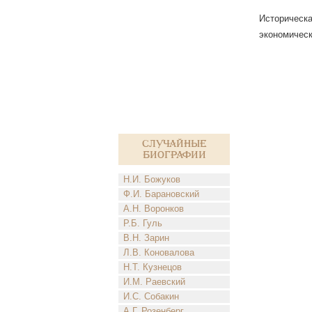
Историческа
экономическ
Случайные
биографии
Н.И. Божуков
Ф.И. Барановский
А.Н. Воронков
Р.Б. Гуль
В.Н. Зарин
Л.В. Коновалова
Н.Т. Кузнецов
И.М. Раевский
И.С. Собакин
А.Г. Розенберг