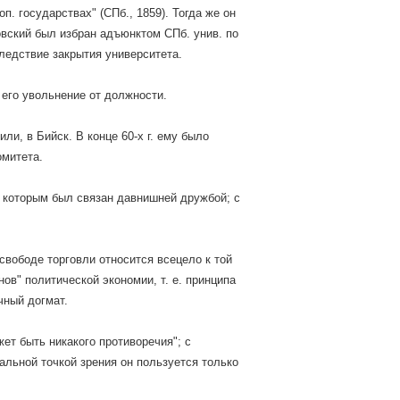
. государствах" (СПб., 1859). Тогда же он
овский был избран адъюнктом СПб. унив. по
ледствие закрытия университета.
о его увольнение от должности.
или, в Бийск. В конце 60-х г. ему было
омитета.
 с которым был связан давнишней дружбой; с
свободе торговли относится всецело к той
в" политической экономии, т. е. принципа
чный догмат.
ет быть никакого противоречия"; с
альной точкой зрения он пользуется только