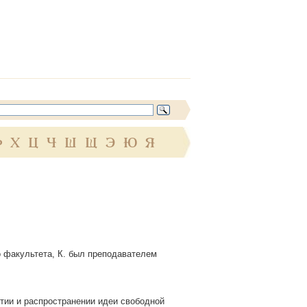
Ф
Х
Ц
Ч
Ш
Щ
Э
Ю
Я
о факультета, К. был преподавателем
итии и распространении идеи свободной