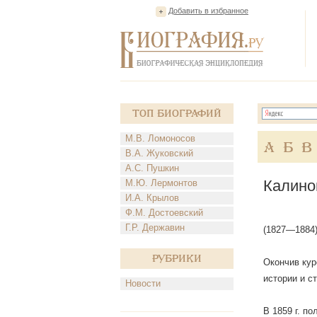
Добавить в избранное
Топ Биографий
М.В. Ломоносов
А
Б
В
В.А. Жуковский
А.С. Пушкин
Калино
М.Ю. Лермонтов
И.А. Крылов
Ф.М. Достоевский
Г.Р. Державин
(1827—1884)
Рубрики
Окончив кур
истории и с
Новости
В 1859 г. п