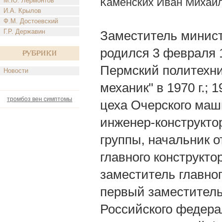
Каменских Иван Михай
М.Ю. Лермонтов
И.А. Крылов
Ф.М. Достоевский
Г.Р. Державин
Заместитель министр
родился 3 февраля 1
Рубрики
Пермский политехни
Новости
механик" в 1970 г.;
тромбоз вен симптомы
цеха Очерского маш
инженер-конструкто
группы, начальник о
главного конструкт
заместитель главног
первый заместитель
Российского федера