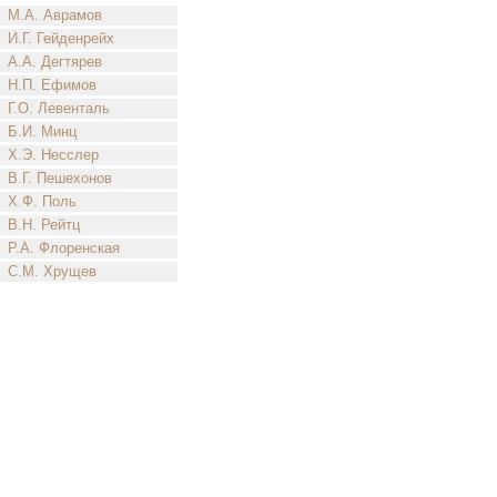
М.А. Аврамов
И.Г. Гейденрейх
А.А. Дегтярев
Н.П. Ефимов
Г.О. Левенталь
Б.И. Минц
Х.Э. Несслер
В.Г. Пешехонов
Х.Ф. Поль
В.Н. Рейтц
Р.А. Флоренская
С.М. Хрущев