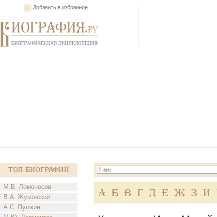
Добавить в избранное
Топ Биографий
М.В. Ломоносов
А
Б
В
Г
Д
Е
Ж
З
И
В.А. Жуковский
А.С. Пушкин