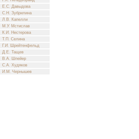
Е.С. Давыдова
С.Н. Зубрилина
Л.В. Капелли
М.У. Мстислав
К.И. Нестерова
Т.П. Селина
Г.И. Шрейтенфельд
Д.Е. Тащев
В.А. Шпейер
С.А. Худяков
И.М. Чернышев