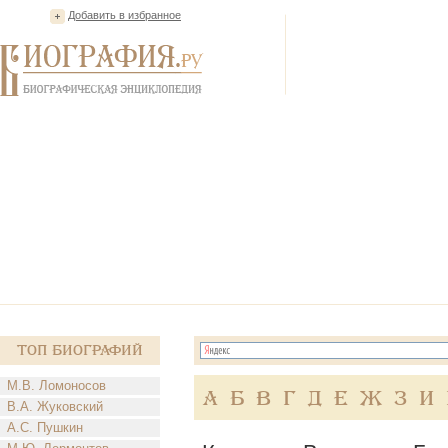
Добавить в избранное
Топ Биографий
М.В. Ломоносов
А
Б
В
Г
Д
Е
Ж
З
И
В.А. Жуковский
А.С. Пушкин