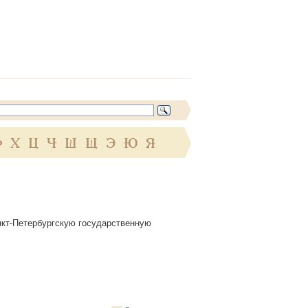
Ф
Х
Ц
Ч
Ш
Щ
Э
Ю
Я
Санкт-Петербургскую государственную