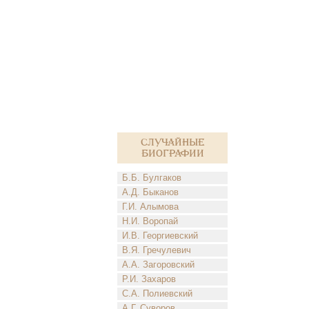
Случайные
биографии
Б.Б. Булгаков
А.Д. Быканов
Г.И. Алымова
Н.И. Воропай
И.В. Георгиевский
В.Я. Гречулевич
А.А. Загоровский
Р.И. Захаров
С.А. Полиевский
А.Г. Суворов