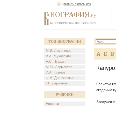
Добавить в избранное
Топ Биографий
М.В. Ломоносов
А
Б
В
В.А. Жуковский
А.С. Пушкин
Капуро
М.Ю. Лермонтов
И.А. Крылов
Ф.М. Достоевский
Г.Р. Державин
Солистка гр
академию к
Рубрики
Заслуженная
Новости