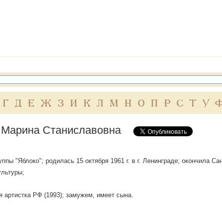
Г
Д
Е
Ж
З
И
К
Л
М
Н
О
П
Р
С
Т
У
 Марина Станиславовна
уппы "Яблоко"; родилась 15 октября 1961 г. в г. Ленинграде; окончила 
ультуры;
 артистка РФ (1993); замужем, имеет сына.