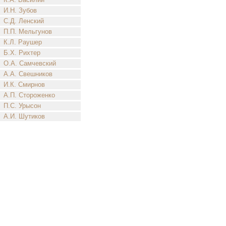
И.Н. Зубов
С.Д. Ленский
П.П. Мельгунов
К.Л. Раушер
Б.Х. Рихтер
О.А. Самчевский
А.А. Свешников
И.К. Смирнов
А.П. Стороженко
П.С. Урысон
А.И. Шутиков