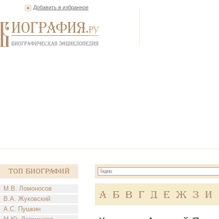
Добавить в избранное
Топ Биографий
М.В. Ломоносов
А
Б
В
Г
Д
Е
Ж
З
И
В.А. Жуковский
А.С. Пушкин