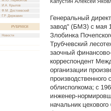
Капустин Алексей Яков
М.Ю. Лермонтов
И.А. Крылов
Ф.М. Достоевский
Г.Р. Державин
Генеральный дирек
завод" (БМЗ) с мая 1
Рубрики
Злобинка Почепског
Новости
Трубчевский лесотех
заочный финансово-э
корреспондент Межд
организации произв
производственного 
облисполкома; с 196
инженер-нормировщи
начальник цехового 