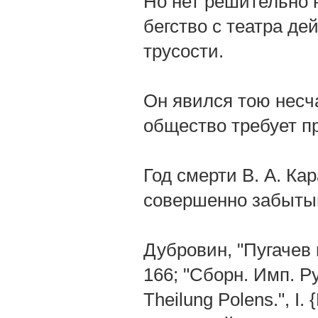
Но нет решительно 
бегство с театра де
трусости.
Он явился тою несч
общество требует п
Год смерти В. А. Ка
совершенно забыты
Дубровин, "Пугачев 
166; "Сборн. Имп. Рус
Theilung Polens.", I