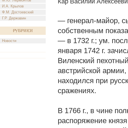
Кар Василий Алексееви
М.Ю. Лермонтов
И.А. Крылов
Ф.М. Достоевский
Г.Р. Державин
— генерал-майор, сы
собственным показан
Рубрики
— в 1732 г.; ум. пос
Новости
января 1742 г. зачи
Виленский пехотный 
австрийской армии, 
находился при русск
сражениях.
В 1766 г., в чине по
распоряжение князя