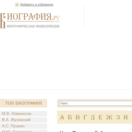
Добавить в избранное
Топ Биографий
М.В. Ломоносов
А
Б
В
Г
Д
Е
Ж
З
И
В.А. Жуковский
А.С. Пушкин