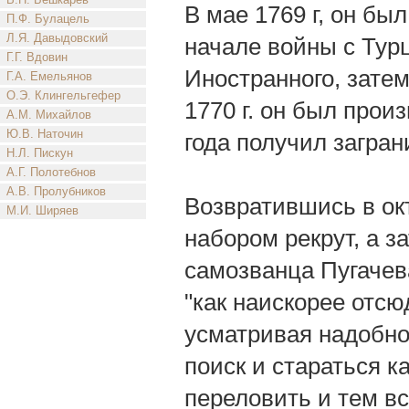
В мае 1769 г, он б
П.Ф. Булацель
Л.Я. Давыдовский
начале войны с Тур
Г.Г. Вдовин
Иностранного, затем
Г.А. Емельянов
О.Э. Клингельгефер
1770 г. он был прои
А.М. Михайлов
Ю.В. Наточин
года получил загран
Н.Л. Пискун
А.Г. Полотебнов
А.В. Пролубников
Возвратившись в окт
М.И. Ширяев
набором рекрут, а з
самозванца Пугачева
"как наискорее отсю
усматривая надобнос
поиск и стараться ка
переловить и тем в