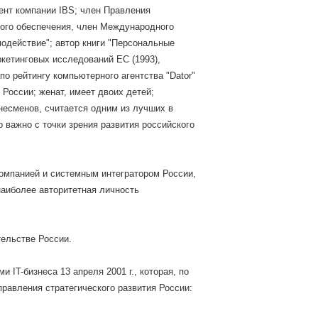
ент компании IВS; член Правления
ного обеспечения, член Международного
одействие"; автор книги "Персональные
ркетинговых исследований ЕС (1993),
по рейтингу компьютерного агентства "Dаtоr"
России; женат, имеет двоих детей;
несменов, считается одним из лучших в
 важно с точки зрения развития российского
компанией и системным интегратором России,
 наиболее авторитетная личность
тельстве России.
 IT-бизнеса 13 апреля 2001 г., которая, по
равления стратегического развития России: