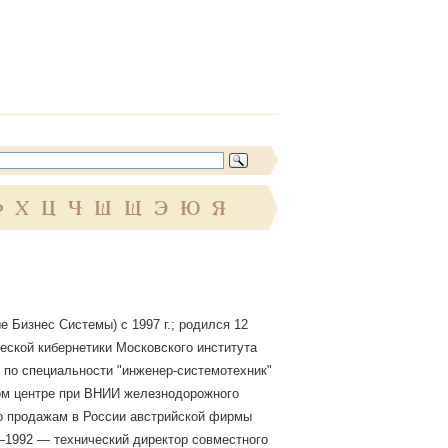
Ф
Х
Ц
Ч
Ш
Щ
Э
Ю
Я
 Бизнес Системы) с 1997 г.; родился 12
ческой кибернетики Московского института
 по специальности "инженер-системотехник"
ном центре при ВНИИ железнодорожного
о продажам в России австрийской фирмы
—1992 — технический директор совместного