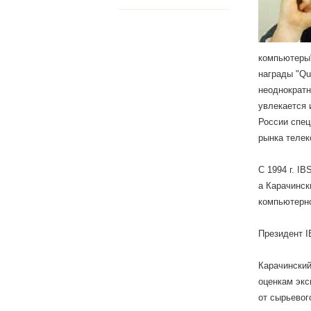
компьютеры"
награды "Qu
неоднократн
увлекается 
России спец
рынка телек
С 1994 г. I
а Карачинск
компьютерно
Президент I
Карачинский
оценкам экс
от сырьевог