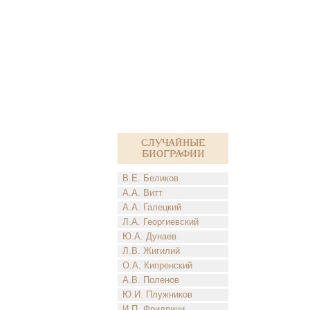
Случайные
биографии
В.Е. Беликов
А.А. Витт
А.А. Галецкий
Л.А. Георгиевский
Ю.А. Дунаев
Л.В. Жигилий
О.А. Кипренский
А.В. Поленов
Ю.И. Плужников
И.П. Фридрици