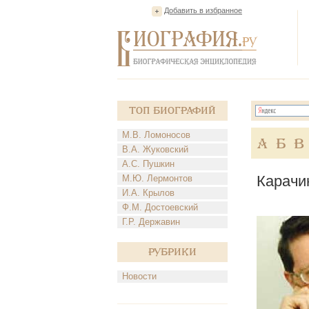
Добавить в избранное
Топ Биографий
М.В. Ломоносов
А
Б
В
В.А. Жуковский
А.С. Пушкин
Карачи
М.Ю. Лермонтов
И.А. Крылов
Ф.М. Достоевский
Г.Р. Державин
Рубрики
Новости