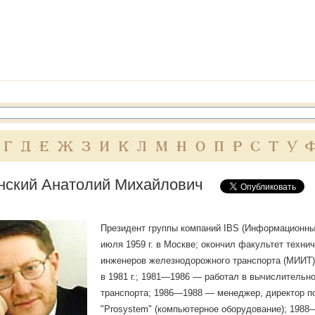
Г
Д
Е
Ж
З
И
К
Л
М
Н
О
П
Р
С
Т
У
нский Анатолий Михайлович
Президент группы компаний IВS (Информационные
июля 1959 г. в Москве; окончил факультет техни
инженеров железнодорожного транспорта (МИИТ)
в 1981 г.; 1981—1986 — работал в вычислитель
транспорта; 1986—1988 — менеджер, директор п
"Рrоsystеm" (компьютерное оборудование); 1988