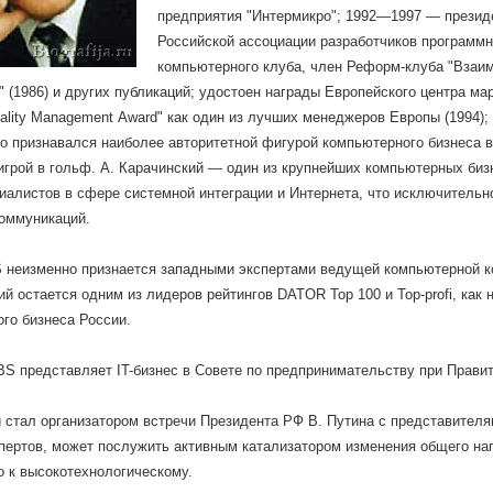
предприятия "Интермикро"; 1992—1997 — презид
Российской ассоциации разработчиков программ
компьютерного клуба, член Реформ-клуба "Взаим
 (1986) и других публикаций; удостоен награды Европейского центра ма
аlity Маnаgеmеnt Аwаrd" как один из лучших менеджеров Европы (1994); 
о признавался наиболее авторитетной фигурой компьютерного бизнеса в 
игрой в гольф. А. Карачинский — один из крупнейших компьютерных биз
иалистов в сфере системной интеграции и Интернета, что исключительно
оммуникаций.
BS неизменно признается западными экспертами ведущей компьютерной 
ий остается одним из лидеров рейтингов DATOR Top 100 и Top-profi, как
го бизнеса России.
BS представляет IT-бизнес в Совете по предпринимательству при Прави
 стал организатором встречи Президента РФ В. Путина с представителями
пертов, может послужить активным катализатором изменения общего нап
о к высокотехнологическому.