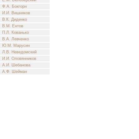
Ф.А. Бокгорн
И.И. Вишняков
В.К. Диденко
В.М. Ентов
П.Л. Кованько
В.А. Левченко
Ю.М. Марусин
Л.В. Неведомский
И.И. Оловянников
А.И. Шебанова
А.Ф. Шейман