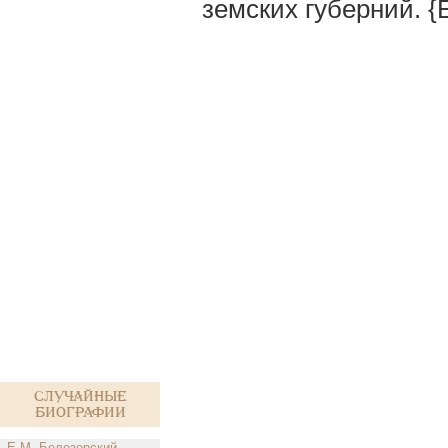
земских губерний. {
Случайные
биографии
Е.М. Белозерский