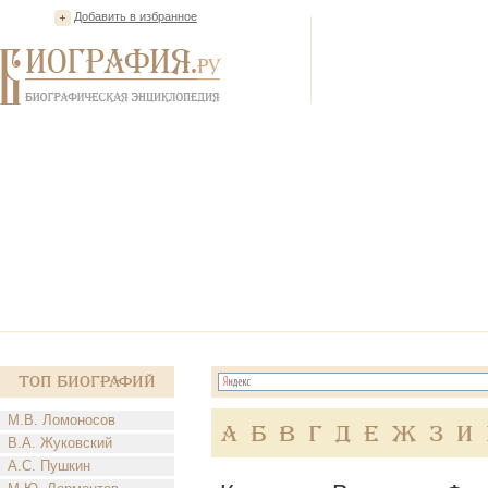
Добавить в избранное
Топ Биографий
М.В. Ломоносов
А
Б
В
Г
Д
Е
Ж
З
И
В.А. Жуковский
А.С. Пушкин