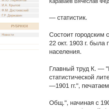
Караваев Вячеслав Фе
М.Ю. Лермонтов
И.А. Крылов
Ф.М. Достоевский
Г.Р. Державин
— статистик.
Рубрики
Состоит городским с
Новости
22 окт. 1903 г. был
населения.
Главный труд К. — 
статистической лит
—1901 гг.", печатае
Общ.", начиная с 19