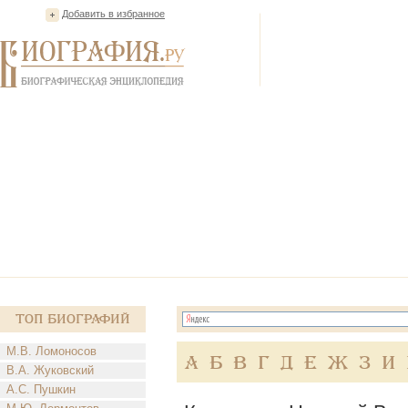
Добавить в избранное
Топ Биографий
М.В. Ломоносов
А
Б
В
Г
Д
Е
Ж
З
И
В.А. Жуковский
А.С. Пушкин