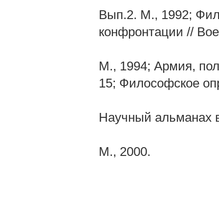
Вып.2. М., 1992; Ф
конфронтации // Во
М., 1994; Армия, по
15; Философское опр
Научный альманах в
М., 2000.