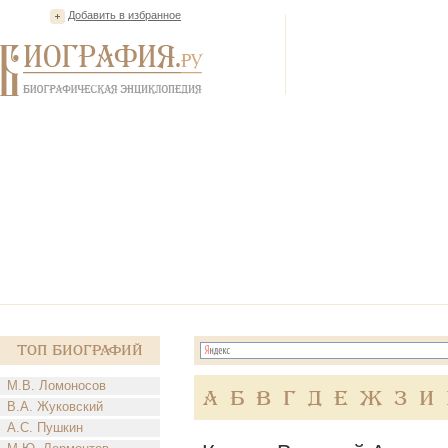
Добавить в избранное
Топ Биографий
М.В. Ломоносов
А
Б
В
Г
Д
Е
Ж
З
И
В.А. Жуковский
А.С. Пушкин