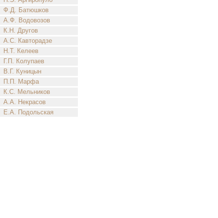
Ф.Д. Батюшков
А.Ф. Водовозов
К.Н. Другов
А.С. Кавторадзе
Н.Т. Келеев
Г.П. Колупаев
В.Г. Куницын
П.П. Марфа
К.С. Мельников
А.А. Некрасов
Е.А. Подольская