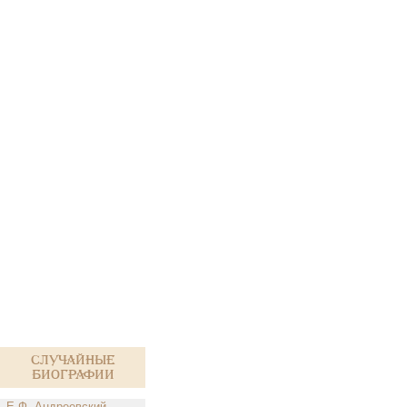
Случайные
биографии
Е.Ф. Андреевский