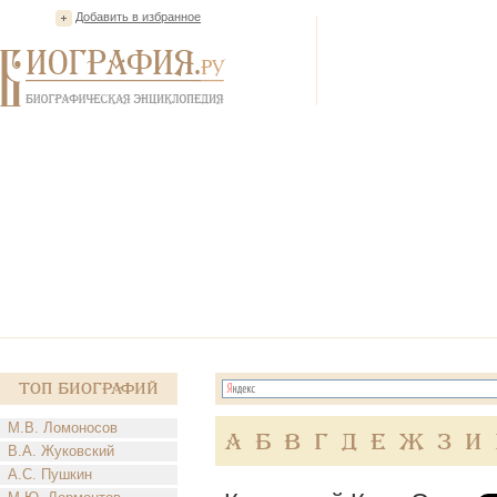
Добавить в избранное
Топ Биографий
М.В. Ломоносов
А
Б
В
Г
Д
Е
Ж
З
И
В.А. Жуковский
А.С. Пушкин