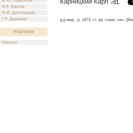
Карницкий Карл Эд.
М.Ю. Лермонтов
И.А. Крылов
Ф.М. Достоевский
Г.Р. Державин
д-р мед., р. 1873, ст. вр. глазн. леч. {Ве
Рубрики
Новости