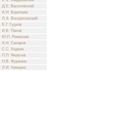
Д.Е. Василевский
А.Н. Воропаев
Л.А. Воскресенский
Е.Г. Гудков
И.В. Панов
Ю.П. Ремесник
А.Н. Сахаров
С.С. Ходкин
П.П. Яковлев
Н.В. Фурманн
Л.И. Чемерис