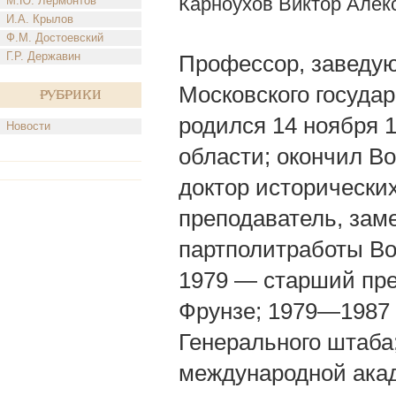
Карноухов Виктор Алек
М.Ю. Лермонтов
И.А. Крылов
Ф.М. Достоевский
Г.Р. Державин
Профессор, заведу
Московского государс
Рубрики
родился 14 ноября 1
Новости
области; окончил Во
доктор исторически
преподаватель, зам
партполитработы Во
1979 — старший пре
Фрунзе; 1979—1987
Генерального штаба
международной ака