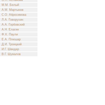
М.М. Белый
А.М. Мартынов
С.О. Абросимова
Л.А. Говорухин
А.А. Горбовский
А.Н. Елагин
Ф.Х. Паули
Е.А. Плюшар
Д.И. Троицкий
И.Г. Шведер
В.Г. Шувалов