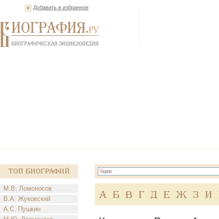
Добавить в избранное
Топ Биографий
М.В. Ломоносов
А
Б
В
Г
Д
Е
Ж
З
И
В.А. Жуковский
А.С. Пушкин