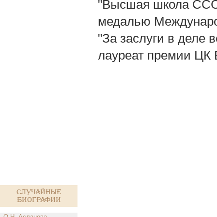
"Высшая школа СССР
медалью Междунаро
"За заслуги в деле 
лауреат премии ЦК 
Случайные
биографии
О.Н. Асланова