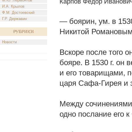
Карпов Федор Иванови
М.Ю. Лермонтов
И.А. Крылов
Ф.М. Достоевский
Г.Р. Державин
— боярин, ум. в 1530
Никитой Романовым
Рубрики
Новости
Вскоре после того он
бояре. В 1530 г. он
и его товарищами, п
царя Сафа-Гирея и 
Между сочинениями 
одно послание его к 