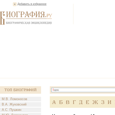
Добавить в избранное
Топ Биографий
М.В. Ломоносов
А
Б
В
Г
Д
Е
Ж
З
И
В.А. Жуковский
А.С. Пушкин