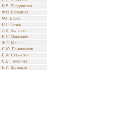
Н.В. Бердникова
Ф.И. Борецкий
Ф.Г. Борис
П.П. Гельм
А.В. Калинин
В.И. Мацкевич
Ф.Л. Миняев
С.Ю. Романчуков
Е.Ф. Станкович
С.В. Телепнев
В.И. Шумаков