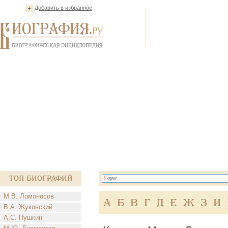
Добавить в избранное
Топ Биографий
М.В. Ломоносов
А
Б
В
Г
Д
Е
Ж
З
И
В.А. Жуковский
А.С. Пушкин