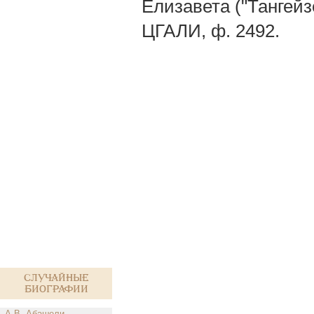
Елизавета ("Тангейз
ЦГАЛИ, ф. 2492.
Случайные
биографии
А.В. Абашели