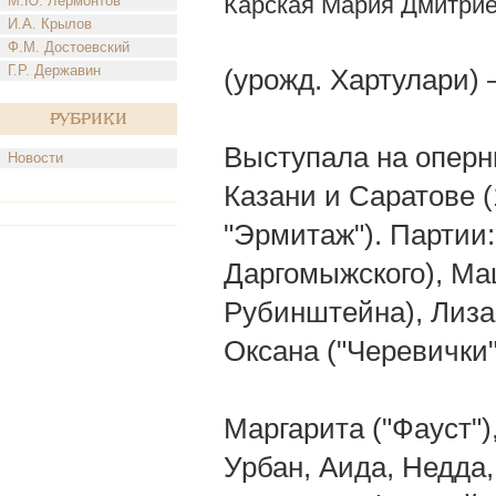
Карская Мария Дмитри
М.Ю. Лермонтов
И.А. Крылов
Ф.М. Достоевский
Г.Р. Державин
(урожд. Хартулари) 
Рубрики
Выступала на оперн
Новости
Казани и Саратове (
"Эрмитаж"). Партии
Даргомыжского), Маш
Рубинштейна), Лиза 
Оксана ("Черевички"
Маргарита ("Фауст")
Урбан, Аида, Недда,