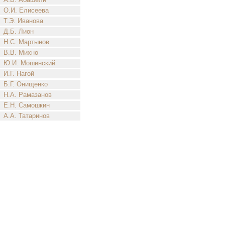
О.И. Елисеева
Т.Э. Иванова
Д.Б. Лион
Н.С. Мартынов
В.В. Михно
Ю.И. Мошинский
И.Г. Нагой
Б.Г. Онищенко
Н.А. Рамазанов
Е.Н. Самошкин
А.А. Татаринов