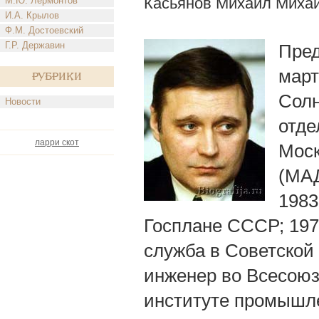
Касьянов Михаил Миха
М.Ю. Лермонтов
И.А. Крылов
Ф.М. Достоевский
Г.Р. Державин
Пред
март
Рубрики
Солн
Новости
отде
ларри скот
Моск
(МАД
1983
Госплане СССР; 19
служба в Советской
инженер во Всесоюз
институте промышле