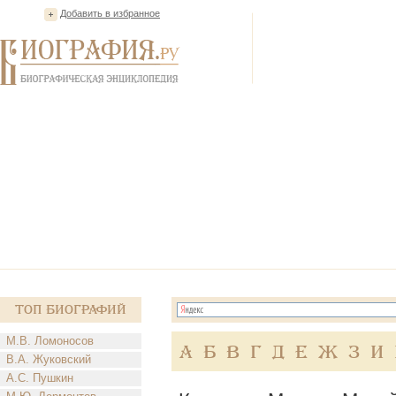
Добавить в избранное
Топ Биографий
М.В. Ломоносов
А
Б
В
Г
Д
Е
Ж
З
И
В.А. Жуковский
А.С. Пушкин