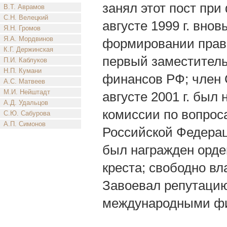
занял этот пост пр
В.Т. Аврамов
С.Н. Велецкий
августе 1999 г. вно
Я.Н. Громов
Я.А. Мордвинов
формировании прави
К.Г. Держинская
первый заместител
П.И. Каблуков
Н.П. Кумани
финансов РФ; член С
А.С. Матвеев
М.И. Нейштадт
августе 2001 г. бы
А.Д. Удальцов
комиссии по вопро
С.Ю. Сабурова
А.П. Симонов
Российской Федераци
был награжден орде
креста; свободно вл
Завоевал репутацию
международными фи