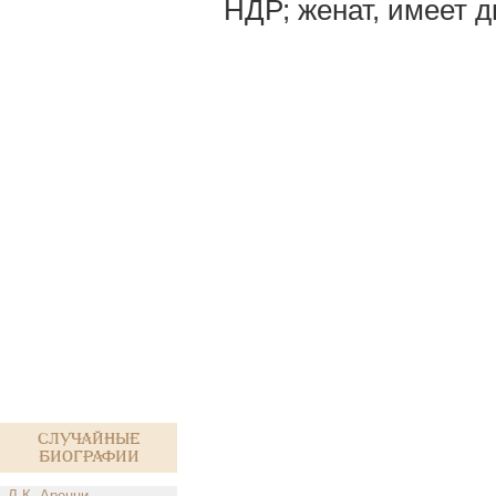
НДР; женат, имеет д
Случайные
биографии
Л.К. Аренци