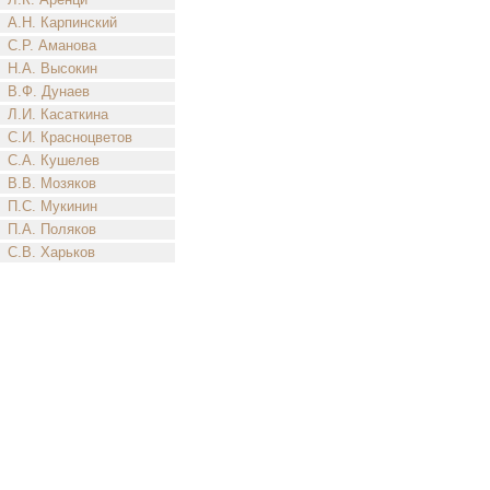
А.Н. Карпинский
С.Р. Аманова
Н.А. Высокин
В.Ф. Дунаев
Л.И. Касаткина
С.И. Красноцветов
С.А. Кушелев
В.В. Мозяков
П.С. Мукинин
П.А. Поляков
С.В. Харьков