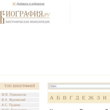
Добавить в избранное
Топ Биографий
М.В. Ломоносов
А
Б
В
Г
Д
Е
Ж
З
И
В.А. Жуковский
А.С. Пушкин