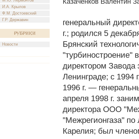
Казаченков Валентин З
М.Ю. Лермонтов
И.А. Крылов
Ф.М. Достоевский
Г.Р. Державин
генеральный директ
г.; родился 5 декабр
Рубрики
Брянский технологи
Новости
"турбиностроение" в
директором Завода э
Ленинграде; с 1994 
1996 г. — генеральн
апреля 1998 г. зани
директора ООО "Меж
"Межрегионгаза" по
Карелия; был члено