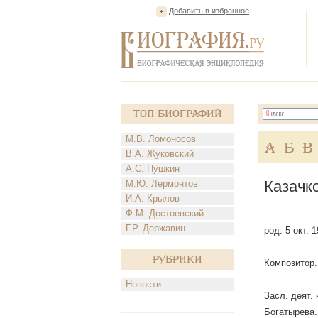
Добавить в избранное
Топ Биографий
М.В. Ломоносов
А
Б
В
В.А. Жуковский
А.С. Пушкин
Казачк
М.Ю. Лермонтов
И.А. Крылов
Ф.М. Достоевский
Г.Р. Державин
род. 5 окт. 
Рубрики
Композитор.
Новости
Засл. деят.
Богатырева.