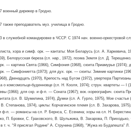
 военный дирижер в Гродно.
 также преподаватель муз. училища в Гродно.
 в служебной командировке в ЧССР. С 1974 нач. военно-оркестровой с
олиста, хора и симф. орк. — кантаты: Моя Беларусь (сл. А. Харкевича, 1
9), Белорусская береза (сл. нар., 1972), поэма Земля (сл. Д. Терещенко
рк. — картина Свята (1966), Симфония (1968), сюита Приамурье (1974); 
орк. — Симфониетта (1973); для дух. орк. — сюиты: Зимние картинки (196
968), Двенадцать (1970), Крепость над Бугом (1972), увертюра Партизаны
 о комсомольце-буденновце (сл. Н. Кооля, 1974); струн. квартеты — I (19
евы (1966); для скр. и ф-п. — Соната (1967); вок.-хореографич. сюита Пр
нтата (сл. В. Шумилина, 1974), Думки (сл. А. Гурло, 1975), Мое счастье 
 В. Степанова, 1974), циклы: Корчагинское племя (сл. В. Захарова, 1975)
 ф-п. — романсы на сл. Р. Бернса, С. Есенина; хоры на сл. Н. Берестина,
ко, П. Бровки, С. Граховского, В. Шульжика, В. Захарова, П. Приходько, 
 в т. ч. "Я присягал Родине" А. Струнина (1968), "Жужа из Будапешта" Л.