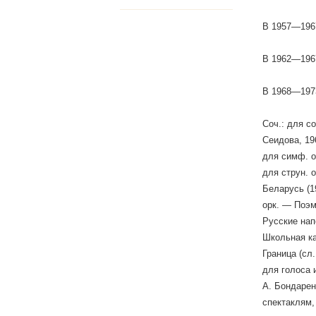
В 1957—1967
В 1962—1967
В 1968—1973
Соч.: для с
Сеидова, 196
для симф. о
для струн. 
Беларусь (1
орк. — Поэма
Русские нап
Школьная ка
Граница (сл.
для голоса и
А. Бондарен
спектаклям,