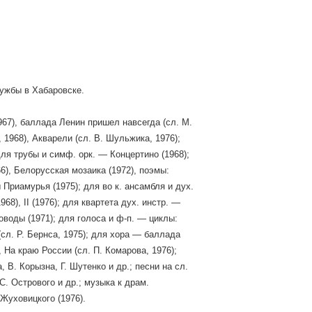
лужбы в Хабаровске.
967), баллада Ленин пришел навсегда (сл. М.
, 1968), Акварели (сл. В. Шульжика, 1976);
для трубы и симф. орк. — Концертино (1968);
6), Белорусская мозаика (1972), поэмы:
 Приамурья (1975); для во к. ансамбля и дух.
68), II (1976); для квартета дух. инстр. —
оводы (1971); для голоса и ф-п. — циклы:
(сл. Р. Бернса, 1975); для хора — баллада
, На краю России (сл. П. Комарова, 1976);
 В. Корызна, Г. Шутенко и др.; песни на сл.
С. Острового и др.; музыка к драм.
 Жуховицкого (1976).