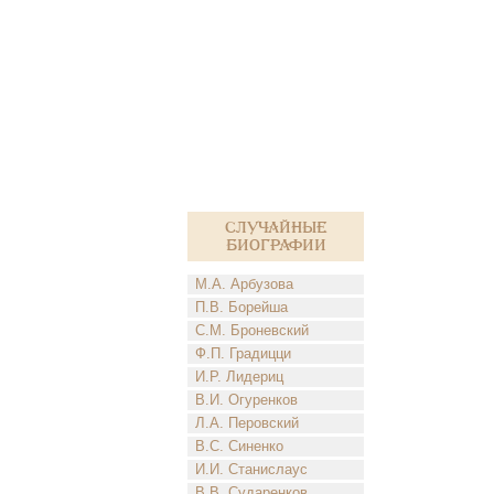
Случайные
биографии
М.А. Арбузова
П.В. Борейша
С.М. Броневский
Ф.П. Градицци
И.Р. Лидериц
В.И. Огуренков
Л.А. Перовский
В.С. Синенко
И.И. Станислаус
В.В. Сударенков