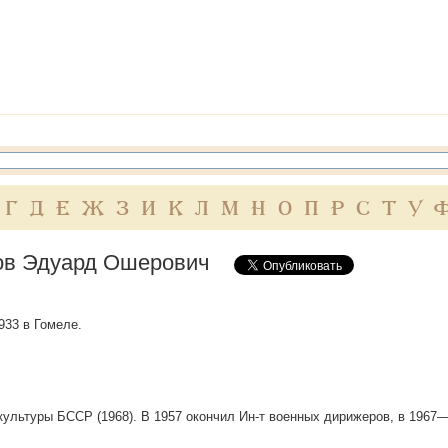
Г
Д
Е
Ж
З
И
К
Л
М
Н
О
П
Р
С
Т
У
ов Эдуард Ошерович
1933 в Гомеле.
 культуры БССР (1968). В 1957 окончил Ин-т военных дирижеров, в 1967—