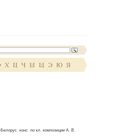
Ф
Х
Ц
Ч
Ш
Щ
Э
Ю
Я
Белорус. конс. по кл. композиции А. В.